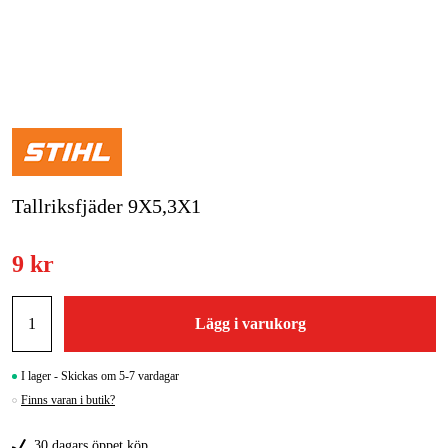
Skog & trädgård
Hem & fritid
Kampanjer
Varumärken
Tallriksfjäder 9X5,3X1
Artiklar & Guider
9 kr
Våra varumärken
Kontakt & Öppettider
Lägg i varukorg
FAQ
I lager - Skickas om 5-7 vardagar
Finns varan i butik?
30 dagars öppet köp