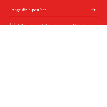
Jag har läst och accepterat hanteringen av persondata.
Integritetspolicy
Tallriksfjäder 9X5,3X1
9 kr
Om Duab
Artiklar & guider
Om oss
Hållbarhet
Varumärken
Kundtjänst
Om ditt köp
Köpvillkor
Köpvillkor
Returer & reklamationer
Leverans
Vanliga frågor
Betalning
Retursedel (PDF)
Ladda ner köpvillkor (PDF)
Ångra köp
Tillgänglighetsredogörelse