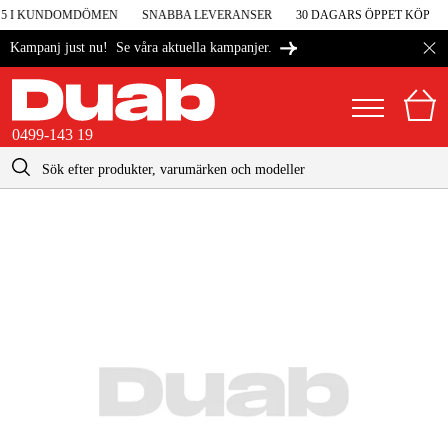
 5 I KUNDOMDÖMEN
SNABBA LEVERANSER
30 DAGARS ÖPPET KÖP
Se våra aktuella kampanjer.
Kampanj just nu!
0499-143 19
kontakt@duab.se
0499-143 19
|
Privat
Företag
Sverige
Danmark
Maskiner & verktyg
Suomi
Garage & verkstad
Norge
Maskintillbehör & förbrukning
Deutschland
Arbetskläder & skydd
El & bygg