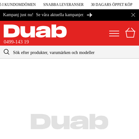
 5 I KUNDOMDÖMEN
SNABBA LEVERANSER
30 DAGARS ÖPPET KÖP
Se våra aktuella kampanjer.
Kampanj just nu!
0499-143 19
kontakt@duab.se
0499-143 19
|
Privat
Företag
Sverige
Danmark
Maskiner & verktyg
Suomi
Garage & verkstad
Norge
Maskintillbehör & förbrukning
Deutschland
Arbetskläder & skydd
El & bygg