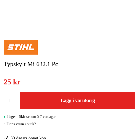
Skog & trädgård
Hem & fritid
Kampanjer
Varumärken
Typskylt Mi 632.1 Pc
Artiklar & Guider
25 kr
Våra varumärken
Kontakt & Öppettider
Lägg i varukorg
FAQ
I lager - Skickas om 5-7 vardagar
Finns varan i butik?
30 dagars öppet köp