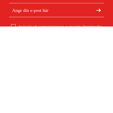
Jag har läst och accepterat hanteringen av persondata.
Integritetspolicy
Typskylt Mi 632.1 Pc
25 kr
Om Duab
Artiklar & guider
Om oss
Hållbarhet
Varumärken
Kundtjänst
Om ditt köp
Köpvillkor
Köpvillkor
Returer & reklamationer
Leverans
Vanliga frågor
Betalning
Retursedel (PDF)
Ladda ner köpvillkor (PDF)
Ångra köp
Tillgänglighetsredogörelse