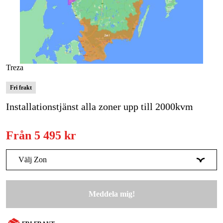
Skog & trädgård
Hem & fritid
Kampanjer
Treza
Fri frakt
Varumärken
Installationstjänst alla zoner upp till 2000kvm
Artiklar & Guider
Våra varumärken
Från
5 495 kr
Kontakt & Öppettider
Välj Zon
FAQ
Zon 2 - Lila
Tillfälligt slut
5 495 kr
Meddela mig!