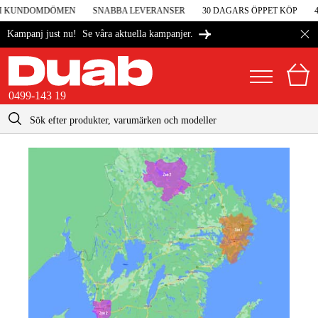
 I KUNDOMDÖMEN
SNABBA LEVERANSER
30 DAGARS ÖPPET KÖP
4,
Se våra aktuella kampanjer.
Kampanj just nu!
0499-143 19
kontakt@duab.se
0499-143 19
|
Privat
Företag
Sverige
Danmark
Maskiner & verktyg
Suomi
Garage & verkstad
Norge
Maskintillbehör & förbrukning
Deutschland
Arbetskläder & skydd
El & bygg