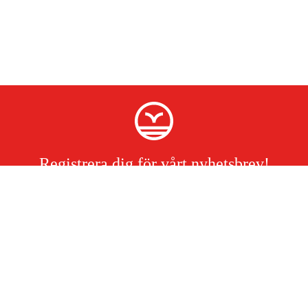
Registrera dig för vårt nyhetsbrev!
Jag har läst och accepterat hanteringen av persondata.
Integritetspolicy