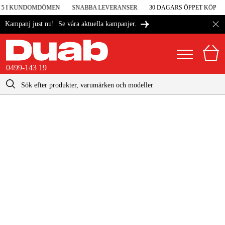
V 5 I KUNDOMDÖMEN
SNABBA LEVERANSER
30 DAGARS ÖPPET KÖP
Se våra aktuella kampanjer.
Kampanj just nu!
0499-143 19
kontakt@duab.se
0499-143 19
|
Privat
Företag
Sverige
Danmark
Maskiner & verktyg
Suomi
Garage & verkstad
Norge
Maskintillbehör & förbrukning
Deutschland
Arbetskläder & skydd
El & bygg