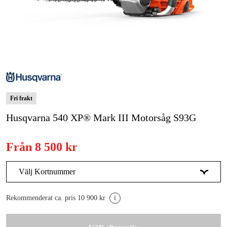
Skog & trädgård
Hem & fritid
Kampanjer
Varumärken
Fri frakt
Artiklar & Guider
Husqvarna 540 XP® Mark III Motorsåg S93G
Våra varumärken
Från
8 500 kr
Kontakt & Öppettider
Välj Kortnummer
FAQ
S93G X-Cut
8 500 kr
Rekommenderat ca. pris 10 900 kr
i
SP33G X-Cut
8 990 kr