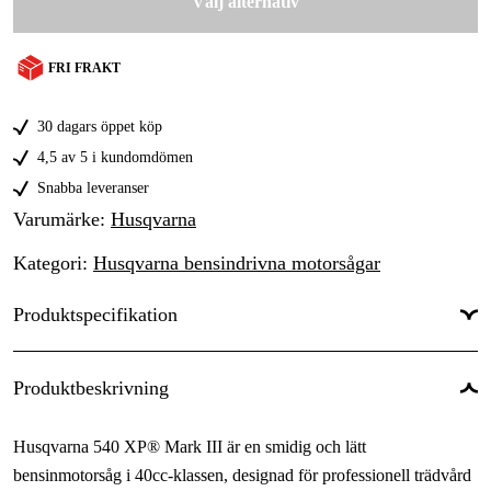
Välj alternativ
FRI FRAKT
30 dagars öppet köp
4,5 av 5 i kundomdömen
Snabba leveranser
Varumärke
:
Husqvarna
Kategori
:
Husqvarna bensindrivna motorsågar
Produktspecifikation
Drivkälla
:
Bensin 2-takt
Produktbeskrivning
Cylindervolym
:
39.1 cm³
Husqvarna 540 XP® Mark III är en smidig och lätt
Effekt
:
1.9 kW
bensinmotorsåg i 40cc-klassen, designad för professionell trädvård