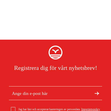
slitage på motorn.
Förberedd för konnektivitet
Håll din såg och dig själv uppdaterad med Husqvarnas digitala
tjänster. Anslut bara den integrerade anslutningsenheten (tillval)
under locket. Då är du redo att ansluta och diagnostisera motorn.
In- och utfällbara tanklock
Enkelt att öppna och stänga ordentligt, även med tjocka
vinterhandskar.
Registrera dig för vårt nyhetsbrev!
LowVib®
Effektiva vibrationsdämpare absorberar vibrationer och skyddar
användarens armar och händer.
Fasthållen mutter
Jag har läst och accepterat hanteringen av persondata.
Integritetspolicy