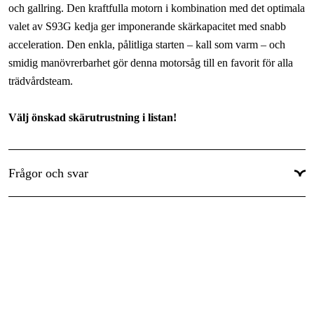
Handtagsvärme
:
Nej
och gallring. Den kraftfulla motorn i kombination med det optimala
valet av S93G kedja ger imponerande skärkapacitet med snabb
Inklusive skärutrustning
:
Ja
acceleration. Den enkla, pålitliga starten – kall som varm – och
Justerbart oljeflöde
:
Ja
smidig manövrerbarhet gör denna motorsåg till en favorit för alla
trädvårdsteam.
Kedjehastighet max effekt
:
20 m/s
Kedjehastighet vid 133% motoreffekt
:
20.6 m/s
Välj önskad skärutrustning i listan!
Rekommenderad minimum svärdslängd
:
12 tum
S93G X-CUT -
14" - 3/8" mini 52dl
Rekommenderad maximum svärdslängd
:
16 tum
SP33G X-CUT -
Frågor och svar
13" - .325" 56dl
Visa mer
Hög skärkapacitet
Ny motordesign erbjuder massor av topprestanda även under
längre kap. Den höga skärkapaciteten gör sågen idealisk för
produktiv drift – även när du använder ett längre svärd.
Alltid optimerad