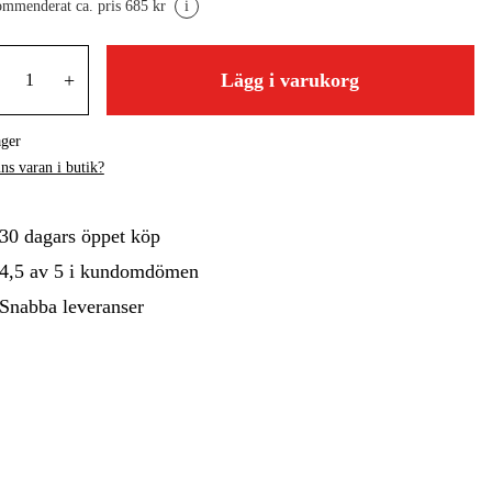
mmenderat ca. pris 685 kr
i
gård
Hem & Fritid
Kampanjer
+
Lägg i varukorg
ager
ns varan i butik?
30 dagars öppet köp
4,5 av 5 i kundomdömen
Snabba leveranser