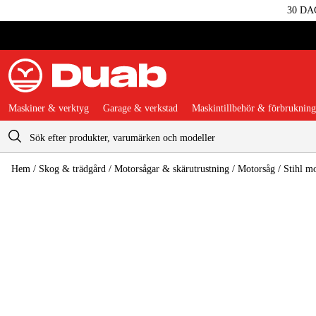
30 DA
Maskiner & verktyg
Garage & verkstad
Maskintillbehör & förbrukning
Varukorg
Hem
/
Skog & trädgård
/
Motorsågar & skärutrustning
/
Motorsåg
/
Stihl m