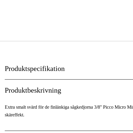
Produktspecifikation
Svärdsinfästning
:
Produktbeskrivning
Svärdslängd
:
Extra smalt svärd för de finlänkiga sågkedjorna 3/8'' Picco Micro M
Svärdslängd
:
skäreffekt.
Drivlänkar
: