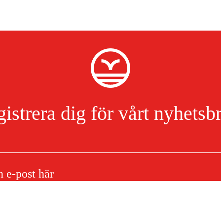
istrera dig för vårt nyhetsb
E Mini 1/4'' P 1.1 mm 35cm
Jag har läst och accepterat hanteringen av persondata.
Integritetspolicy