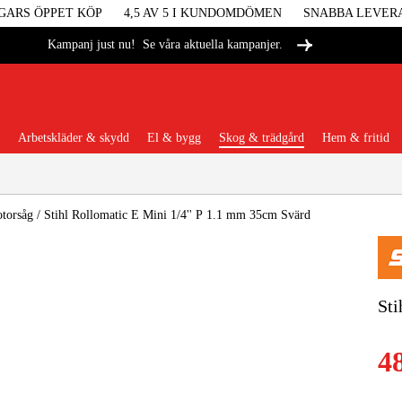
GARS ÖPPET KÖP
4,5 AV 5 I KUNDOMDÖMEN
SNABBA LEVER
Se våra aktuella kampanjer.
Kampanj just nu!
Arbetskläder & skydd
El & bygg
Skog & trädgård
Hem & fritid
Populära kategorier
otorsåg
/
Stihl Rollomatic E Mini 1/4'' P 1.1 mm 35cm Svärd
Maskiner &
Sti
Maskint
4
Arbetskl