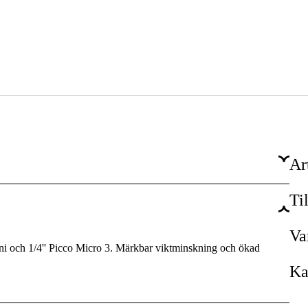
Ar
Ti
3005
35 cm
Va
ini och 1/4'' Picco Micro 3. Märkbar viktminskning och ökad
14 tum
Ka
72 st