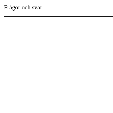
Drivlänksbredd
:
Frågor och svar
Kedjedelning
:
Global Garanti
:
Garanti
: