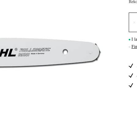
Reko
Skog & Träd
×
I l
Fin