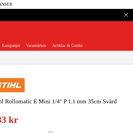
ANSER
Kampanjer
Varumärken
Artiklar & Guider
 Verktyg
Garage & Verkstad
hl Rollomatic E Mini 1/4'' P 1.1 mm 35cm Svärd
illbehör & Förbrukning
83 kr
äder & Skydd
El & Bygg