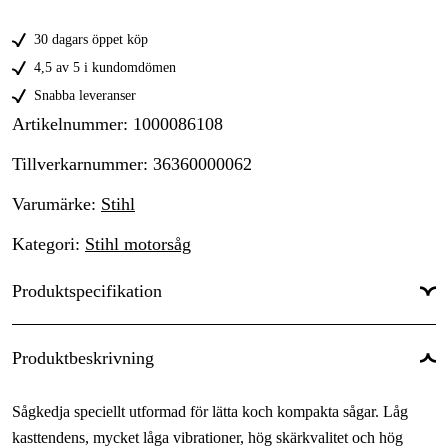
30 dagars öppet köp
4,5 av 5 i kundomdömen
Snabba leveranser
Artikelnummer
:
1000086108
Tillverkarnummer
:
36360000062
Varumärke
:
Stihl
Kategori
:
Stihl motorsåg
Produktspecifikation
Drivlänkar
:
62 st
Produktbeskrivning
Drivlänksbredd
:
1,3 mm
Sågkedja speciellt utformad för lätta koch kompakta sågar. Låg
Kedjedelning
:
3/8'' P
kasttendens, mycket låga vibrationer, hög skärkvalitet och hög