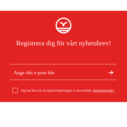
Registrera dig för vårt nyhetsbrev!
Jag har läst och accepterat hanteringen av persondata.
Integritetspolicy
Om Duab
Artiklar & guider
Stihl 3/8'' P Picco Micro 3 (PM3), 1.3 mm, 45 cm Kedja
Om oss
Hållbarhet
395 kr
Varumärken