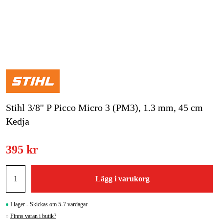
Skog & trädgård
Hem & fritid
Kampanjer
Varumärken
Stihl 3/8'' P Picco Micro 3 (PM3), 1.3 mm, 45 cm
Artiklar & Guider
Kedja
Våra varumärken
395 kr
Kontakt & Öppettider
FAQ
Lägg i varukorg
I lager - Skickas om 5-7 vardagar
Finns varan i butik?