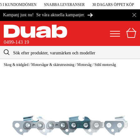
 5 I KUNDOMDÖMEN
SNABBA LEVERANSER
30 DAGARS ÖPPET KÖP
Se våra aktuella kampanjer.
Kampanj just nu!
0499-143 19
kontakt@duab.se
0499-143 19
Skog & trädgård
/
Motorsågar & skärutrustning
/
Motorsåg
/
Stihl motorsåg
|
Privat
Företag
Sverige
Danmark
Maskiner & verktyg
Suomi
Garage & verkstad
Norge
Maskintillbehör & förbrukning
Deutschland
Arbetskläder & skydd
El & bygg