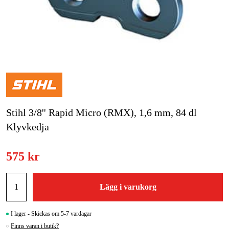
Skog & trädgård
Hem & fritid
Kampanjer
Varumärken
Stihl 3/8'' Rapid Micro (RMX), 1,6 mm, 84 dl
Artiklar & Guider
Klyvkedja
Våra varumärken
575 kr
Kontakt & Öppettider
FAQ
Lägg i varukorg
I lager - Skickas om 5-7 vardagar
Finns varan i butik?