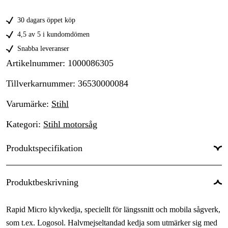
30 dagars öppet köp
4,5 av 5 i kundomdömen
Snabba leveranser
Artikelnummer
:
1000086305
Tillverkarnummer
:
36530000084
Varumärke
:
Stihl
Kategori
:
Stihl motorsåg
Produktspecifikation
Kortnummer
:
RMX
Produktbeskrivning
Kedjedelning
:
3/8''
Rapid Micro klyvkedja, speciellt för längssnitt och mobila sågverk,
Drivlänksbredd
:
1,6 mm
som t.ex. Logosol. Halvmejseltandad kedja som utmärker sig med