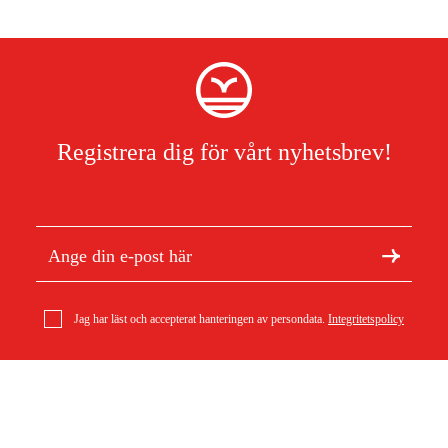
Registrera dig för vårt nyhetsbrev!
Jag har läst och accepterat hanteringen av persondata.
Integritetspolicy
Om Duab
Artiklar & guider
Stihl 3/8'' Rapid Micro (RMX), 1,6 mm, 84 dl Klyvkedja
Om oss
Hållbarhet
575 kr
Varumärken