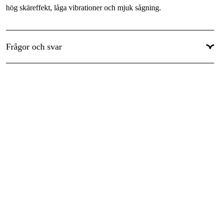
Skärtandstyp
:
Micro
hög skäreffekt, låga vibrationer och mjuk sågning.
Drivlänkar
:
84 st
Garanti
:
1 år
Frågor och svar
Global Garanti
:
Ja