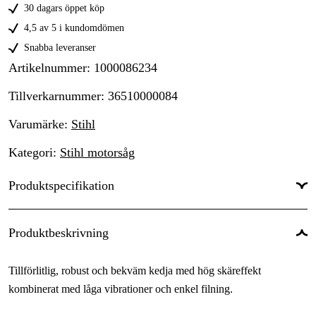
30 dagars öppet köp
4,5 av 5 i kundomdömen
Snabba leveranser
Artikelnummer
:
1000086234
Tillverkarnummer
:
36510000084
Varumärke
:
Stihl
Kategori
:
Stihl motorsåg
Produktspecifikation
Drivlänkar
:
84 st
Produktbeskrivning
Drivlänksbredd
:
1,5 mm
Tillförlitlig, robust och bekväm kedja med hög skäreffekt
Kedjedelning
:
3/8''
kombinerat med låga vibrationer och enkel filning.
Kortnummer
:
RM