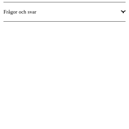
Skärtandstyp
:
Micro
Frågor och svar
Global Garanti
:
Ja
Garanti
:
1 år