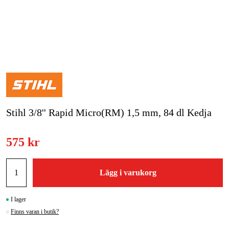
Skog & trädgård
Hem & fritid
Kampanjer
Varumärken
Stihl 3/8'' Rapid Micro(RM) 1,5 mm, 84 dl Kedja
Artiklar & Guider
Våra varumärken
575 kr
Kontakt & Öppettider
Lägg i varukorg
FAQ
I lager
Finns varan i butik?