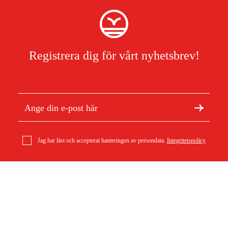
Registrera dig för vårt nyhetsbrev!
Jag har läst och accepterat hanteringen av persondata.
Integritetspolicy
Om Duab
Stihl 3/8'' Rapid Micro(RM) 1,5 mm, 84 dl Kedja
Artiklar & guider
575 kr
Om oss
Hållbarhet
Varumärken
Kundtjänst
Om ditt köp