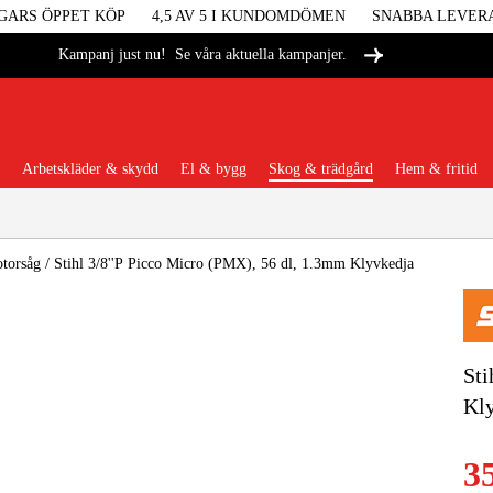
GARS ÖPPET KÖP
4,5 AV 5 I KUNDOMDÖMEN
SNABBA LEVER
Se våra aktuella kampanjer.
Kampanj just nu!
Arbetskläder & skydd
El & bygg
Skog & trädgård
Hem & fritid
Populära kategorier
otorsåg
/
Stihl 3/8''P Picco Micro (PMX), 56 dl, 1.3mm Klyvkedja
Maskiner &
Sti
Kl
Maskint
3
Arbetskl