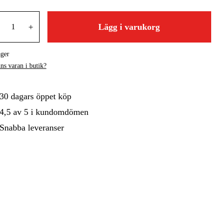
gård
Hem & Fritid
Kampanjer
+
Lägg i varukorg
ager
ns varan i butik?
30 dagars öppet köp
4,5 av 5 i kundomdömen
Snabba leveranser