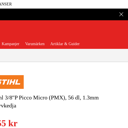
ANSER
Kampanjer
Varumärken
Artiklar & Guider
 Verktyg
Garage & Verkstad
hl 3/8''P Picco Micro (PMX), 56 dl, 1.3mm
yvkedja
illbehör & Förbrukning
55 kr
äder & Skydd
El & Bygg