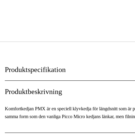
Produktspecifikation
Kortnummer
:
Produktbeskrivning
Kedjedelning
:
Komfortkedjan PMX är en speciell klyvkedja för längdsnitt som är p
Drivlänksbredd
:
samma form som den vanliga Picco Micro kedjans länkar, men filnings
Skärtandstyp
: