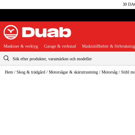
30 DA
Maskiner & verktyg
Garage & verkstad
Maskintillbehör & förbrukning
Varukorg
Hem
/
Skog & trädgård
/
Motorsågar & skärutrustning
/
Motorsåg
/
Stihl m