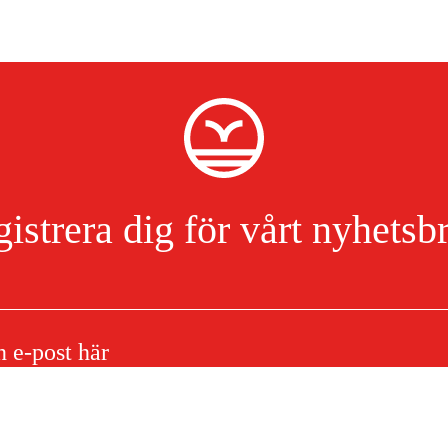
istrera dig för vårt nyhetsb
o Micro (PMX), 56 dl, 1.3mm
Jag har läst och accepterat hanteringen av persondata.
Integritetspolicy