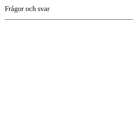
Drivlänkar
:
Frågor och svar
Global Garanti
:
Garanti
: