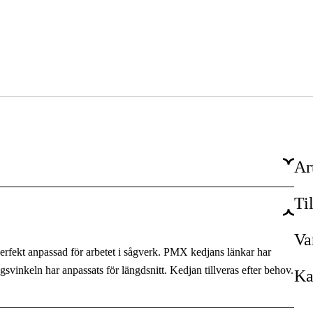
Ar
Ti
PMX
3/8'' P
Va
erfekt anpassad för arbetet i sågverk. PMX kedjans länkar har
1,3 mm
vinkeln har anpassats för längdsnitt. Kedjan tillveras efter behov.
Ka
Micro