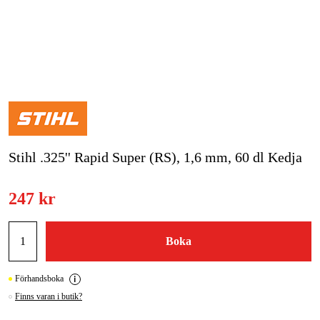
Skog & trädgård
Hem & fritid
Kampanjer
Varumärken
Stihl .325'' Rapid Super (RS), 1,6 mm, 60 dl Kedja
Artiklar & Guider
Våra varumärken
247 kr
Kontakt & Öppettider
Boka
FAQ
Förhandsboka
Finns varan i butik?