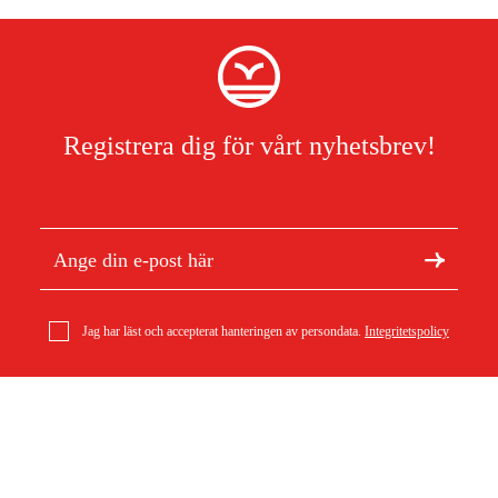
Registrera dig för vårt nyhetsbrev!
Jag har läst och accepterat hanteringen av persondata.
Integritetspolicy
Om Duab
Artiklar & guider
Stihl .325'' Rapid Super (RS), 1,6 mm, 60 dl Kedja
247 kr
Om oss
Hållbarhet
Varumärken