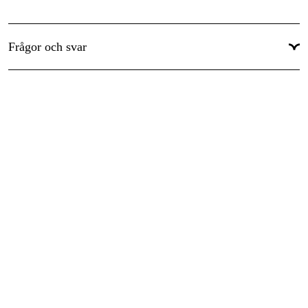
Skärtandstyp
:
Super
Global Garanti
:
Ja
Frågor och svar