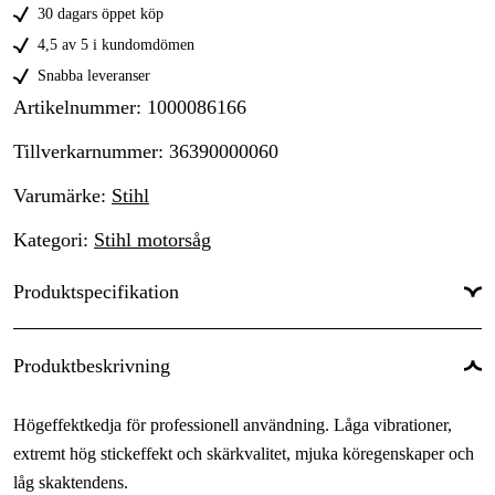
30 dagars öppet köp
4,5 av 5 i kundomdömen
Snabba leveranser
Artikelnummer
:
1000086166
Tillverkarnummer
:
36390000060
Varumärke
:
Stihl
Kategori
:
Stihl motorsåg
Produktspecifikation
Drivlänkar
:
60 st
Produktbeskrivning
Drivlänksbredd
:
1,6 mm
Högeffektkedja för professionell användning. Låga vibrationer,
Kedjedelning
:
.325''
extremt hög stickeffekt och skärkvalitet, mjuka köregenskaper och
Kortnummer
:
RS
låg skaktendens.