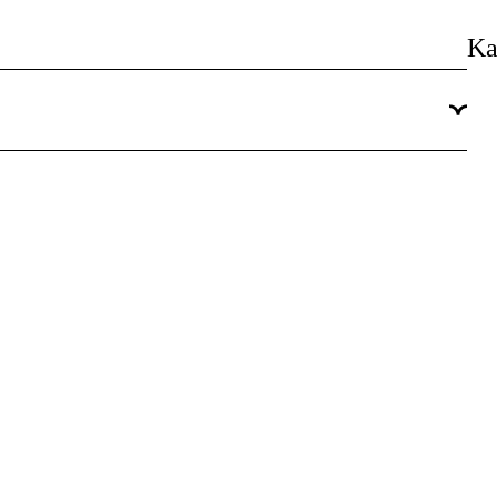
89 st
Ka
Ja