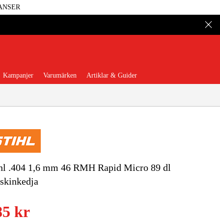
ANSER
Kampanjer
Varumärken
Artiklar & Guider
 Verktyg
Garage & Verkstad
hl .404 1,6 mm 46 RMH Rapid Micro 89 dl
skinkedja
illbehör & Förbrukning
85 kr
äder & Skydd
El & Bygg