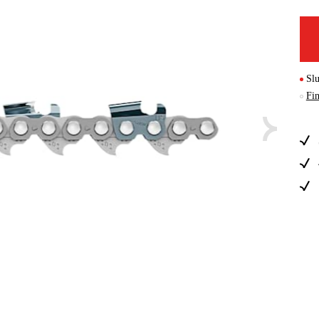
Skog & Träd
Slu
Fin