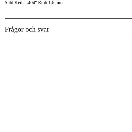
Stihl Kedja .404'' Rmh 1,6 mm
Drivlänkar
:
Global Garanti
:
Frågor och svar