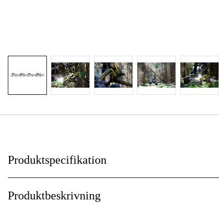
Produktspecifikation
Drivlänksbredd
:
Produktbeskrivning
Kedjedelning
: