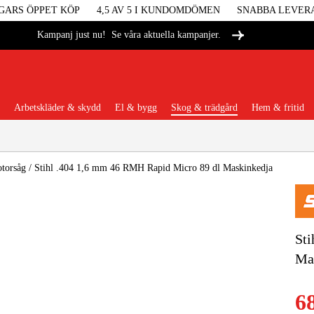
GARS ÖPPET KÖP
4,5 AV 5 I KUNDOMDÖMEN
SNABBA LEVER
Se våra aktuella kampanjer.
Kampanj just nu!
Arbetskläder & skydd
El & bygg
Skog & trädgård
Hem & fritid
Populära kategorier
otorsåg
/
Stihl .404 1,6 mm 46 RMH Rapid Micro 89 dl Maskinkedja
Maskiner &
Sti
Ma
Maskint
6
Arbetskl