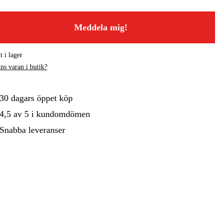
gård
Hem & Fritid
Kampanjer
Meddela mig!
t i lager
ns varan i butik?
30 dagars öppet köp
4,5 av 5 i kundomdömen
Snabba leveranser