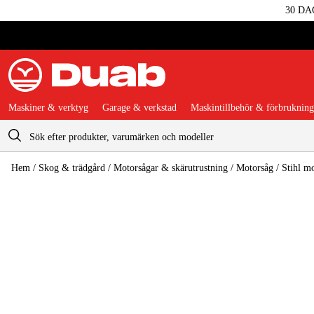
30 DA
Maskiner & verktyg
Garage & verkstad
Maskintillbehör & förbrukning
Varukorg
Hem
/
Skog & trädgård
/
Motorsågar & skärutrustning
/
Motorsåg
/
Stihl m