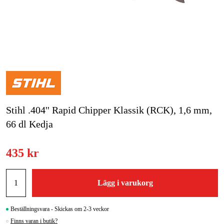
Skog & trädgård
Hem & fritid
Kampanjer
Varumärken
Stihl .404'' Rapid Chipper Klassik (RCK), 1,6 mm,
Artiklar & Guider
66 dl Kedja
Våra varumärken
435 kr
Kontakt & Öppettider
FAQ
Lägg i varukorg
Beställningsvara - Skickas om 2-3 veckor
Finns varan i butik?