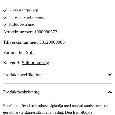
30 dagars öppet köp
4,5 av 5 i kundomdömen
Snabba leveranser
Artikelnummer
:
1000086573
Tillverkarnummer
:
38120000066
Varumärke
:
Stihl
Kategori
:
Stihl motorsåg
Produktspecifikation
Drivlänkar
:
66 st
Produktbeskrivning
Drivlänksbredd
:
1,6 mm
En väl beprövad och robust sågkedja med rundad tandskovel som
Kedjedelning
:
.404''
ger utmärkta skärresultat i alla träslag. Den framåtböjda