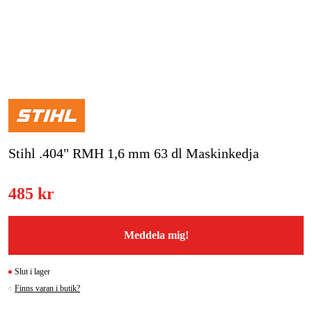
Skog & trädgård
Hem & fritid
Kampanjer
Varumärken
Stihl .404" RMH 1,6 mm 63 dl Maskinkedja
Artiklar & Guider
Våra varumärken
485 kr
Kontakt & Öppettider
Meddela mig!
FAQ
Slut i lager
Finns varan i butik?