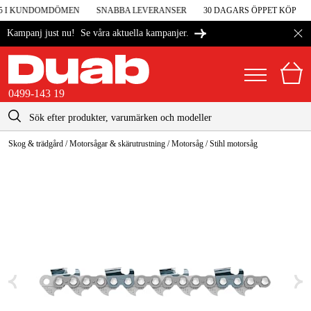
 5 I KUNDOMDÖMEN
SNABBA LEVERANSER
30 DAGARS ÖPPET KÖP
Se våra aktuella kampanjer.
Kampanj just nu!
0499-143 19
kontakt@duab.se
0499-143 19
Skog & trädgård
/
Motorsågar & skärutrustning
/
Motorsåg
/
Stihl motorsåg
|
Privat
Företag
Sverige
Danmark
Maskiner & verktyg
Suomi
Garage & verkstad
Norge
Maskintillbehör & förbrukning
Deutschland
Arbetskläder & skydd
El & bygg