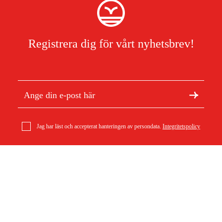
Registrera dig för vårt nyhetsbrev!
Jag har läst och accepterat hanteringen av persondata.
Integritetspolicy
Om Duab
Artiklar & guider
Om oss
Hållbarhet
Varumärken
Kundtjänst
Om ditt köp
Köpvillkor
Köpvillkor