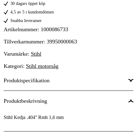
30 dagars öppet köp
4,5 av 5 i kundomdömen
Snabba leveranser
Artikelnummer
:
1000086733
Tillverkarnummer
:
39950000063
Varumärke
:
Stihl
Kategori
:
Stihl motorsåg
Produktspecifikation
Drivlänksbredd
:
1,6 mm
Produktbeskrivning
Kedjedelning
:
.404''
Stihl Kedja .404'' Rmh 1,6 mm
Drivlänkar
:
63 st
Global Garanti
:
Ja