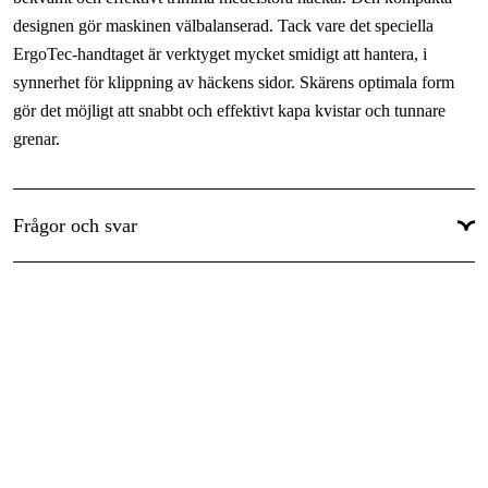
Vikt
:
2.7 kg
designen gör maskinen välbalanserad. Tack vare det speciella
Global Garanti
:
Ja
ErgoTec-handtaget är verktyget mycket smidigt att hantera, i
synnerhet för klippning av häckens sidor. Skärens optimala form
gör det möjligt att snabbt och effektivt kapa kvistar och tunnare
grenar.
Nyckeldata
Frågor och svar
Effekt, W: 500 W
Knivlängd: 55 cm
Tandspalt: 18 mm
Funktioner
Smidig hantering: Tack vare det ergonomiska handtaget ligger
häcksaxen fint i handen och gör arbetet enkelt, säkert och
behagligt.
Optimala klippresultat: Skärens dubbelriktade rörelser gör