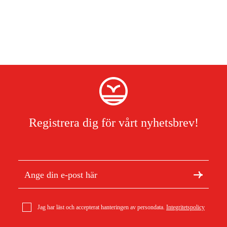
Artikelnr
9832-20
EAN-Code:
4078500016582
Motorspecifikation
Effekt, W
500 W
Standardutrustning
Knivlängd
55 cm
Tandspalt
18 mm
Registrera dig för vårt nyhetsbrev!
Totalmått
Vikt
2.7 kg
Vibrations- och bullerdata
Ljudeffektnivå, garanterad LWA i dB(A)
97 dB(A)
Jag har läst och accepterat hanteringen av persondata.
Integritetspolicy