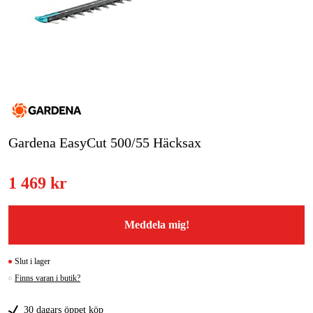
Skog & trädgård
Hem & fritid
Kampanjer
Varumärken
Gardena EasyCut 500/55 Häcksax
Artiklar & Guider
1 469 kr
Våra varumärken
Kontakt & Öppettider
Meddela mig!
FAQ
Slut i lager
Finns varan i butik?
30 dagars öppet köp