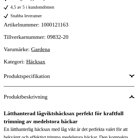
4,5 av 5 i kundomdömen
Snabba leveranser
Artikelnummer
:
1000121163
Tillverkarnummer
:
09832-20
Varumärke
:
Gardena
Kategori
:
Häcksax
Produktspecifikation
Drivkälla
:
El 230V
Produktbeskrivning
Garanti
:
2 år
Lätthanterad lågviktshäcksax perfekt för kraftfull
Svärdslängd
:
55 cm
trimning av medelstora häckar
Tandavstånd
:
18 mm
En lätthanterlig häcksax med låg vikt är det perfekta valet för att
bekvämt och effektivt trimma medelstora häckar. Den kompakta