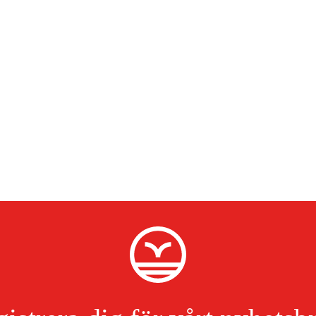
3.5 kg
97 dB(A)