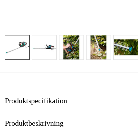
Produktspecifikation
Drivkälla
:
Produktbeskrivning
Effekt
: