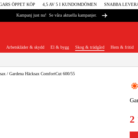
GARS ÖPPET KÖP
4,5 AV 5 I KUNDOMDÖMEN
SNABBA LEVER
Se våra aktuella kampanjer.
Kampanj just nu!
Arbetskläder & skydd
El & bygg
Skog & trädgård
Hem & fritid
Populära kategorier
sax
/
Gardena Häcksax ComfortCut 600/55
Ga
Maskiner &
2
Maskint
Arbetskl