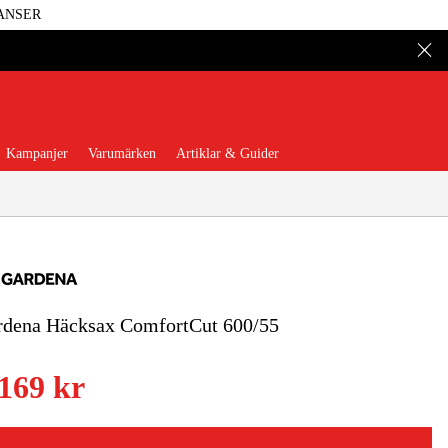
ANSER
Kampanjer
Varumärken
Artiklar & Guider
rdena Häcksax ComfortCut 600/55
 Verktyg
Garage & Verkstad
 169 kr
illbehör & Förbrukning
äder & Skydd
El & Bygg