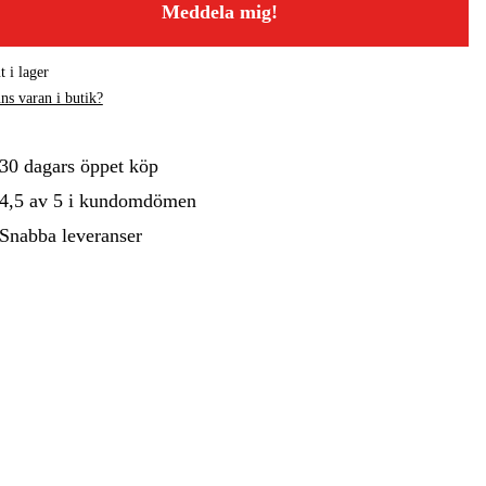
Meddela mig!
gård
Hem & Fritid
Kampanjer
t i lager
ns varan i butik?
30 dagars öppet köp
4,5 av 5 i kundomdömen
Snabba leveranser