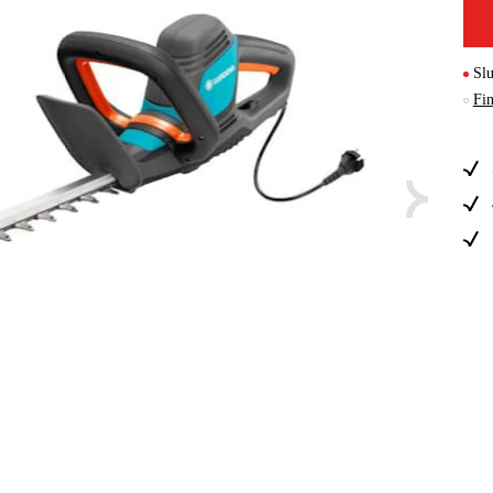
Skog & Träd
Slu
Fin