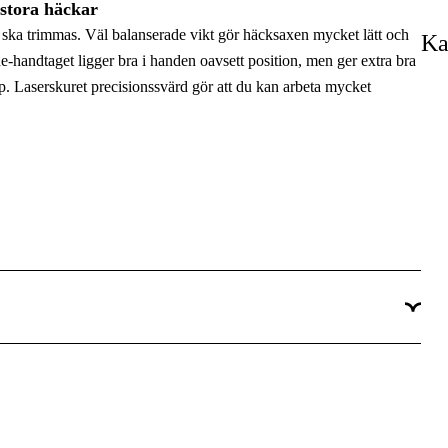
lstora häckar
55 cm
r ska trimmas. Väl balanserade vikt gör häcksaxen mycket lätt och
Ka
e-handtaget ligger bra i handen oavsett position, men ger extra bra
27 mm
p. Laserskuret precisionssvärd gör att du kan arbeta mycket
3.5 kg
Ja
he hedge trimmer lies well in the hand due to the surrounding.
nd easy cutting with a minimum of effort, and no annoying
tects the blade when cutting close to the ground, or along house