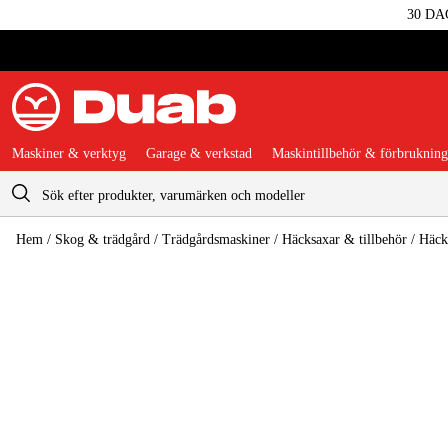
30 DA
Maskiner & verktyg
Garage & verkstad
Maskintillbehör & förbrukning
Varukorg
Hem
/
Skog & trädgård
/
Trädgårdsmaskiner
/
Häcksaxar & tillbehör
/
Häck