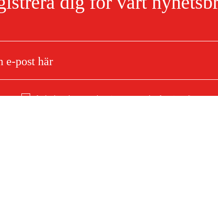
istrera dig för vårt nyhetsb
Jag har läst och accepterat hanteringen av persondata.
Integritetspolicy
Om ditt köp
Köpvillkor
mationer
Leverans
Betalning
F)
Ladda ner köpvillkor (PDF)
Tillgänglighetsredogörelse