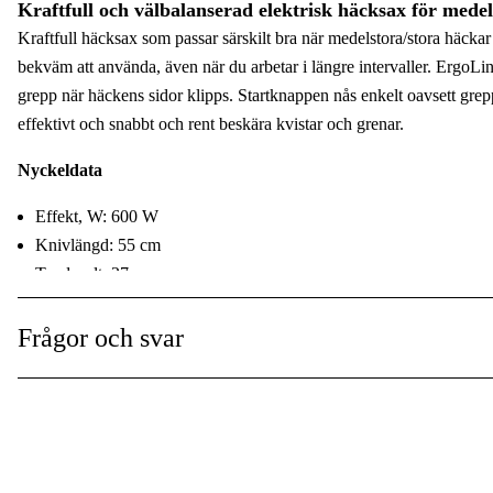
Kraftfull och välbalanserad elektrisk häcksax för mede
Svärdslängd
:
Kraftfull häcksax som passar särskilt bra när medelstora/stora häcka
bekväm att använda, även när du arbetar i längre intervaller. ErgoLin
Tandavstånd
:
grepp när häckens sidor klipps. Startknappen nås enkelt oavsett grep
Vikt
:
effektivt och snabbt och rent beskära kvistar och grenar.
Global Garanti
:
Nyckeldata
Effekt, W: 600 W
Knivlängd: 55 cm
Tandspalt: 27 mm
Funktioner
Frågor och svar
Comfortable Handling: For fatigue-free, safe and pleasant work, t
ErgoLine handle with integrated trigger button.
Optimal Cutting Results: Laser-cut precision blades enable fast a
blockage or interruptions.
Maximum Safety: The impact protection at the end of the blade pro