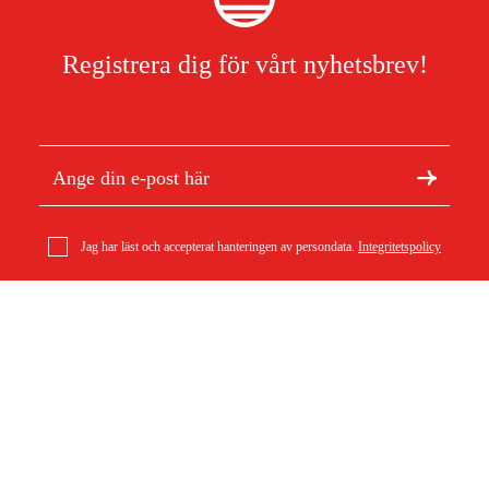
Registrera dig för vårt nyhetsbrev!
Jag har läst och accepterat hanteringen av persondata.
Integritetspolicy
AL-KO Hackkniv
Om Duab
Artiklar & guider
270 kr
Om oss
Hållbarhet
Varumärken
Kundtjänst
Om ditt köp
Köpvillkor
Köpvillkor
Returer & reklamationer
Leverans