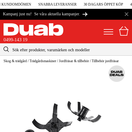
5 I KUNDOMDÖMEN
SNABBA LEVERANSER
30 DAGARS ÖPPET KÖP
4
Se våra aktuella kampanjer.
Kampanj just nu!
0499-143 19
kontakt@duab.se
0499-143 19
Skog & trädgård
/
Trädgårdsmaskiner
/
Jordfräsar & tillbehör
/
Tillbehör jordfräsar
|
Privat
Företag
Sverige
Danmark
Maskiner & verktyg
Suomi
Garage & verkstad
Norge
Maskintillbehör & förbrukning
Deutschland
Arbetskläder & skydd
El & bygg