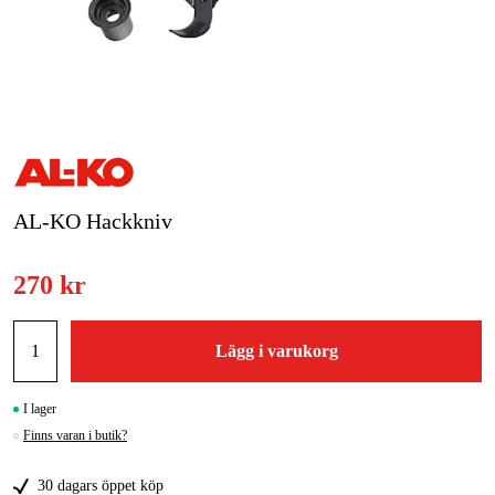
Skog & trädgård
Hem & fritid
Kampanjer
Varumärken
AL-KO Hackkniv
Artiklar & Guider
270 kr
Våra varumärken
Kontakt & Öppettider
Lägg i varukorg
FAQ
I lager
Finns varan i butik?
30 dagars öppet köp