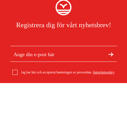
Registrera dig för vårt nyhetsbrev!
Jag har läst och accepterat hanteringen av persondata.
Integritetspolicy
Om Duab
Artiklar & guider
Om oss
Hållbarhet
Varumärken
Kundtjänst
Om ditt köp
Köpvillkor
Köpvillkor