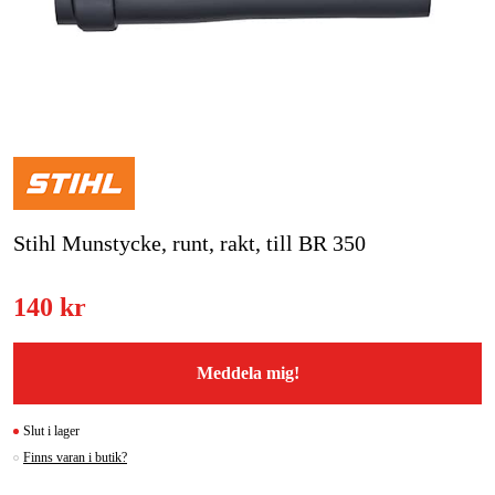
Skog & trädgård
Hem & fritid
Kampanjer
Varumärken
Stihl Munstycke, runt, rakt, till BR 350
Artiklar & Guider
Våra varumärken
140 kr
Kontakt & Öppettider
Meddela mig!
FAQ
Slut i lager
Finns varan i butik?