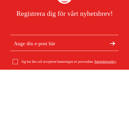
Registrera dig för vårt nyhetsbrev!
Jag har läst och accepterat hanteringen av persondata.
Integritetspolicy
Al-Ko Fjäderset kpl. CombiCare 36 E Comfort
Om Duab
Artiklar & guider
430 kr
Om oss
Hållbarhet
Varumärken
Kundtjänst
Om ditt köp
Köpvillkor
Köpvillkor
Returer & reklamationer
Leverans