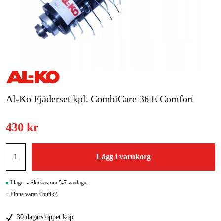
Skog & trädgård
Hem & fritid
Kampanjer
Varumärken
Al-Ko Fjäderset kpl. CombiCare 36 E Comfort
Artiklar & Guider
430 kr
Våra varumärken
Kontakt & Öppettider
Lägg i varukorg
FAQ
I lager - Skickas om 5-7 vardagar
Finns varan i butik?
30 dagars öppet köp