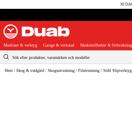
30 DA
Maskiner & verktyg
Garage & verkstad
Maskintillbehör & förbrukning
Varukorg
Hem
/
Skog & trädgård
/
Skogsutrustning
/
Filutrustning
/
Stihl Slipverktyg