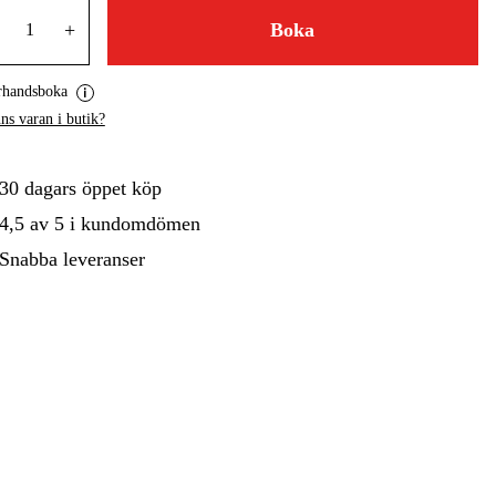
+
Boka
gård
Hem & Fritid
Kampanjer
rhandsboka
ns varan i butik?
30 dagars öppet köp
4,5 av 5 i kundomdömen
Snabba leveranser