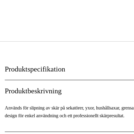
Produktspecifikation
Global Garanti
:
Produktbeskrivning
Garanti
:
Används för slipning av skär på sekatörer, yxor, hushållsaxar, gren
design för enkel användning och ett professionellt skärpresultat.