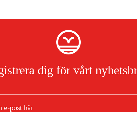
istrera dig för vårt nyhetsb
3-In-1
Jag har läst och accepterat hanteringen av persondata.
Integritetspolicy