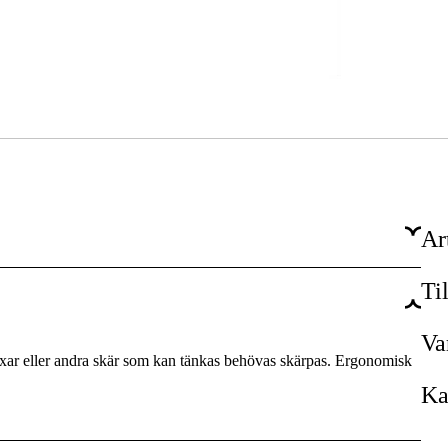
Ar
Ti
Ja
1 år
Va
saxar eller andra skär som kan tänkas behövas skärpas. Ergonomisk
Ka