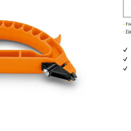
×
Skog & Träd
Fö
Fin