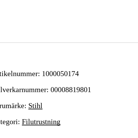
tikelnummer
:
1000050174
llverkarnummer
:
00008819801
rumärke
:
Stihl
tegori
:
Filutrustning