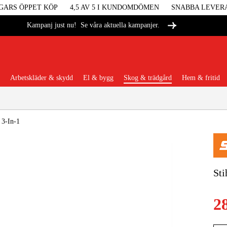
GARS ÖPPET KÖP
4,5 AV 5 I KUNDOMDÖMEN
SNABBA LEVER
Se våra aktuella kampanjer.
Kampanj just nu!
Arbetskläder & skydd
El & bygg
Skog & trädgård
Hem & fritid
Populära kategorier
 3-In-1
Maskiner &
Sti
Maskint
2
Arbetskl