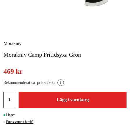
Skog & trädgård
Hem & fritid
Kampanjer
Morakniv
Morakniv Camp Fritidsyxa Grön
Varumärken
Artiklar & Guider
469 kr
Våra varumärken
Rekommenderat ca. pris 629 kr
i
Kontakt & Öppettider
Lägg i varukorg
FAQ
I lager
Finns varan i butik?