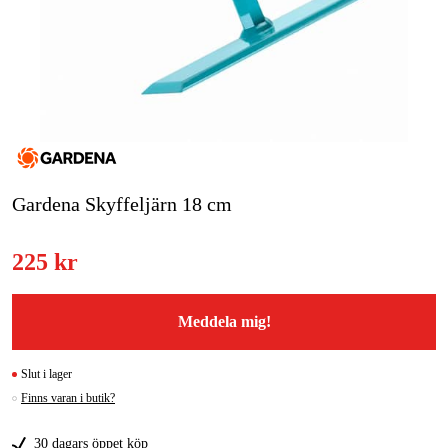
Skog & trädgård
Hem & fritid
Kampanjer
Varumärken
Gardena Skyffeljärn 18 cm
Artiklar & Guider
225 kr
Våra varumärken
Kontakt & Öppettider
Meddela mig!
FAQ
Slut i lager
Finns varan i butik?
30 dagars öppet köp