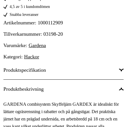
4,5 av 5 i kundomdömen
Snabba leveranser
Artikelnummer
:
1000112909
Tillverkarnummer
:
03198-20
Varumärke
:
Gardena
Kategori
:
Hackor
Produktspecifikation
Global Garanti
:
Ja
Produktbeskrivning
GARDENA combisystem Skyffeljärn GARDEX är idealiskt för
lättare ogräsrensning i rabatter och på gångstigar. Det praktiska
järnet har en präglad undersida, en arbetsbredd på 18 cm och en
vass kant vilket underlättar arbetet. Produkten passar alla