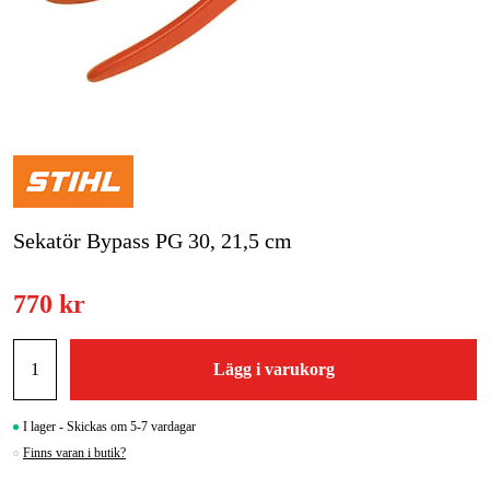
Skog & trädgård
Hem & fritid
Kampanjer
Varumärken
Sekatör Bypass PG 30, 21,5 cm
Artiklar & Guider
Våra varumärken
770 kr
Kontakt & Öppettider
Lägg i varukorg
FAQ
I lager - Skickas om 5-7 vardagar
Finns varan i butik?