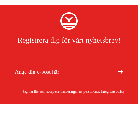
Registrera dig för vårt nyhetsbrev!
Jag har läst och accepterat hanteringen av persondata.
Integritetspolicy
Om Duab
Artiklar & guider
Sekatör Bypass PG 30, 21,5 cm
770 kr
Om oss
Hållbarhet
Varumärken