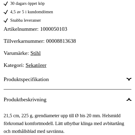
30 dagars öppet köp
4,5 av 5 i kundomdömen
Snabba leveranser
Artikelnummer
:
1000050103
Tillverkarnummer
:
00008813638
Varumärke
:
Stihl
Kategori
:
Sekatörer
Produktspecifikation
Max grenstorlek
:
20 mm
Produktbeskrivning
Skärteknik
:
Sidoskär
21,5 cm, 225 g, grendiameter upp till Ø bis 20 mm. Helsmidd
Garanti
:
1 år
förkromad komfortmodell. Lätt utbytbar klinga med avbitartång
Global Garanti
:
Ja
och mothållsblad med savränna.