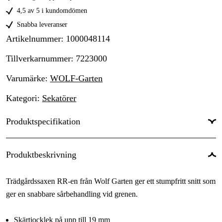
4,5 av 5 i kundomdömen
Snabba leveranser
Artikelnummer
:
1000048114
Tillverkarnummer
:
7223000
Varumärke
:
WOLF-Garten
Kategori
:
Sekatörer
Produktspecifikation
Max grenstorlek
:
19 mm
Produktbeskrivning
Skärteknik
:
Sidoskär
Trädgårdssaxen RR-en från Wolf Garten ger ett stumpfritt snitt som
ger en snabbare sårbehandling vid grenen.
Skärtjocklek på upp till 19 mm