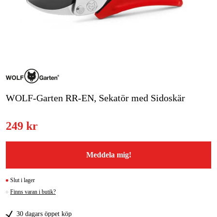
Skog & trädgård
Hem & fritid
Kampanjer
Varumärken
WOLF-Garten RR-EN, Sekatör med Sidoskär
Artiklar & Guider
249 kr
Våra varumärken
Kontakt & Öppettider
Meddela mig!
FAQ
Slut i lager
Finns varan i butik?
30 dagars öppet köp