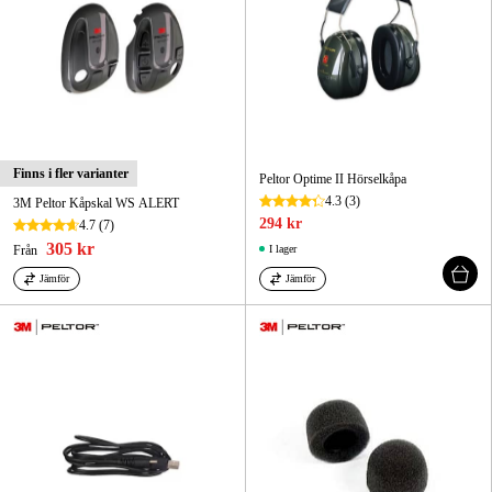
Finns i fler varianter
Peltor Optime II Hörselkåpa
4.3
(3)
3M Peltor Kåpskal WS ALERT
294 kr
4.7
(7)
305 kr
Från
I lager
Jämför
Jämför