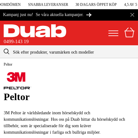
OMDÖMEN
SNABBA LEVERANSER
30 DAGARS ÖPPET KÖP
4,5 AV 5 
Se våra aktuella kampanjer.
Kampanj just nu!
0499-143 19
kontakt@duab.se
0499-143 19
Peltor
|
Privat
Företag
Sverige
Danmark
Maskiner & verktyg
Suomi
Peltor
Garage & verkstad
Norge
Maskintillbehör & förbrukning
3M Peltor är världsledande inom hörselskydd och
Deutschland
kommunikationslösningar. Hos oss på Duab hittar du hörselskydd och
Arbetskläder & skydd
tillbehör, som är specialiserade för dig som kräver
kommunikationslösningar i farliga och bullriga miljöer.
El & bygg