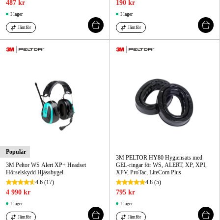
487 kr
190 kr
I lager
I lager
Jämför
Jämför
Populär
3M PELTOR HY80 Hygiensats med
3M Peltor WS Alert XP+ Headset
GEL-ringar för WS, ALERT, XP, XPI,
Hörselskydd Hjässbygel
XPV, ProTac, LiteCom Plus
4.6
(17)
4.8
(5)
4 990 kr
795 kr
I lager
I lager
Jämför
Jämför