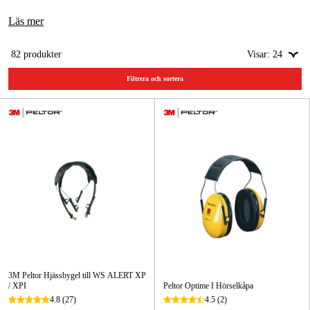
Läs mer
Skog & trädgård
Hem & fritid
82
produkter
Visar:
24
Kampanjer
Filtrera och sortera
Varumärken
Artiklar & Guider
Våra varumärken
Kontakt & Öppettider
FAQ
3M Peltor Hjässbygel till WS ALERT XP
/ XPI
Peltor Optime I Hörselkåpa
4.8
(27)
4.5
(2)