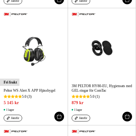
Jämför
Jämför
Fri frakt
3M PELTOR HY80-EU, Hygiensats med
Peltor WS Alert X APP Hjässbygel
GEL-ringar för ComTac
5.0
(3)
5.0
(1)
5 145 kr
879 kr
I lager
I lager
Jämför
Jämför