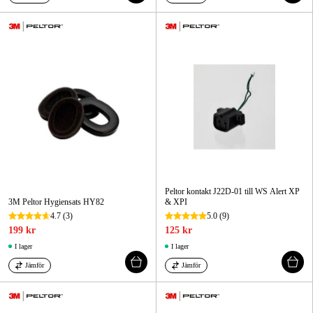
Peltor kontakt J22D-01 till WS Alert XP
3M Peltor Hygiensats HY82
& XPI
4.7
(3)
5.0
(9)
199 kr
125 kr
I lager
I lager
Jämför
Jämför