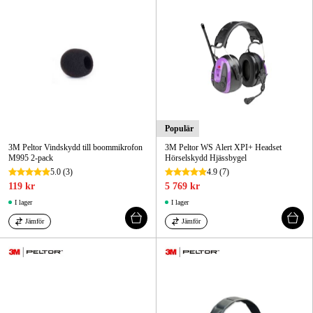
Populär
3M Peltor Vindskydd till boommikrofon
3M Peltor WS Alert XPI+ Headset
M995 2-pack
Hörselskydd Hjässbygel
5.0
(3)
4.9
(7)
119 kr
5 769 kr
I lager
I lager
Jämför
Jämför