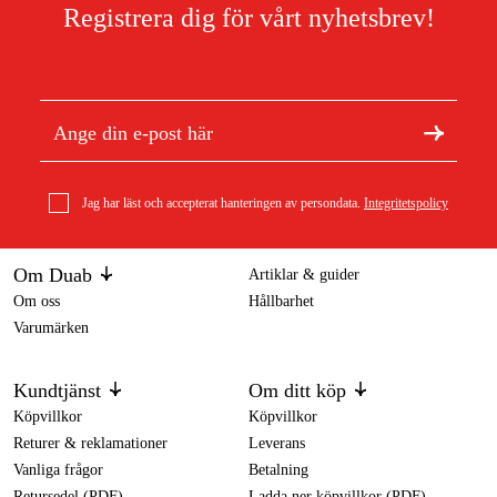
Registrera dig för vårt nyhetsbrev!
Jag har läst och accepterat hanteringen av persondata.
Integritetspolicy
Om Duab
Artiklar & guider
Om oss
Hållbarhet
Varumärken
Kundtjänst
Om ditt köp
Köpvillkor
Köpvillkor
Returer & reklamationer
Leverans
Vanliga frågor
Betalning
Retursedel (PDF)
Ladda ner köpvillkor (PDF)