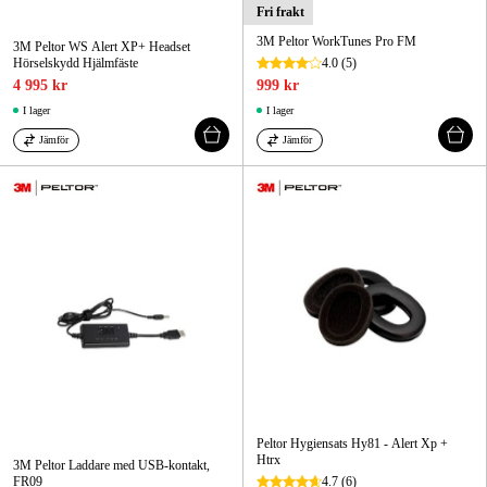
Fri frakt
3M Peltor WorkTunes Pro FM
3M Peltor WS Alert XP+ Headset
Hörselskydd Hjälmfäste
4.0
(5)
4 995 kr
999 kr
I lager
I lager
Jämför
Jämför
Peltor Hygiensats Hy81 - Alert Xp +
Htrx
3M Peltor Laddare med USB-kontakt,
FR09
4.7
(6)