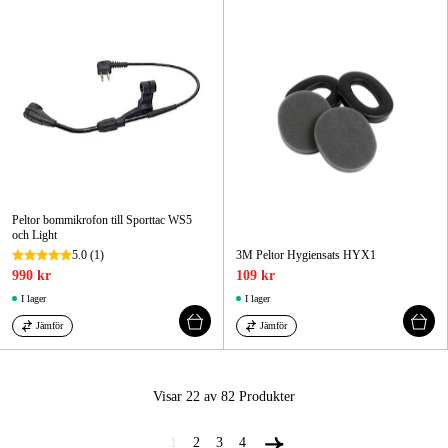
Peltor bommikrofon till Sporttac WS5
och Light
5.0
(1)
3M Peltor Hygiensats HYX1
990 kr
109 kr
I lager
I lager
Jämför
Jämför
Visar 22 av 82
Produkter
1
2
3
4