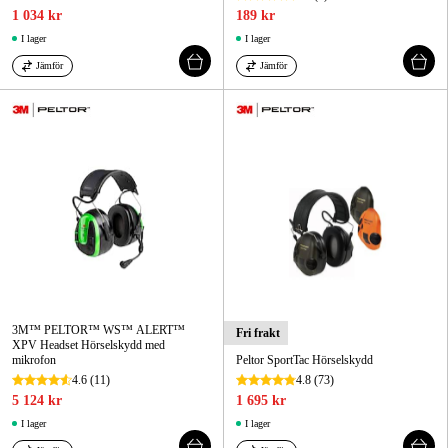
1 034 kr
189 kr
I lager
I lager
Jämför
Jämför
3M™ PELTOR™ WS™ ALERT™
Fri frakt
XPV Headset Hörselskydd med
mikrofon
Peltor SportTac Hörselskydd
4.6
(11)
4.8
(73)
5 124 kr
1 695 kr
I lager
I lager