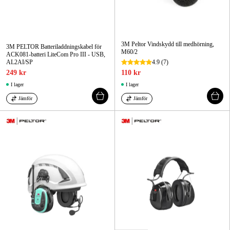
3M Peltor Vindskydd till medhörning,
3M PELTOR Batteriladdningskabel för
M60/2
ACK081-batteri LiteCom Pro III - USB,
AL2AI/SP
4.9
(7)
249 kr
110 kr
I lager
I lager
Jämför
Jämför