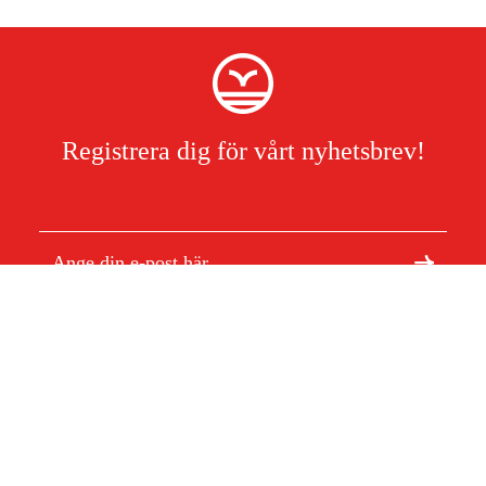
Registrera dig för vårt nyhetsbrev!
Jag har läst och accepterat hanteringen av persondata.
Integritetspolicy
Om Duab
Artiklar & guider
Om oss
Hållbarhet
Varumärken