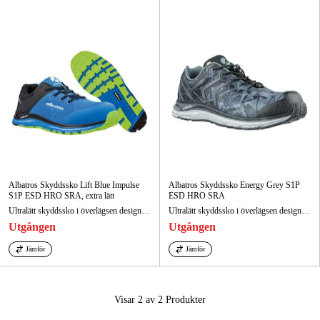
Skog & trädgård
Hem & fritid
Kampanjer
Varumärken
Artiklar & Guider
Våra varumärken
Albatros Skyddssko Lift Blue Impulse
Albatros Skyddssko Energy Grey S1P
S1P ESD HRO SRA, extra lätt
ESD HRO SRA
Ultralätt skyddssko i överlägsen design med den absolut senaste tekniken.
Ultralätt skyddssko i överlägsen design med den absolut senaste tekniken.
Kontakt & Öppettider
Utgången
Utgången
FAQ
Jämför
Jämför
Visar 2 av 2
Produkter