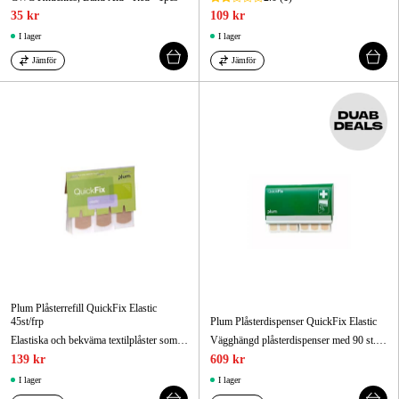
35 kr
109 kr
I lager
I lager
Jämför
Jämför
Plum Plåsterrefill QuickFix Elastic
45st/frp
Plum Plåsterdispenser QuickFix Elastic
Elastiska och bekväma textilplåster som anpassar sig efter hudens rörelser
Vägghängd plåsterdispenser med 90 st. elastiska och bekväma textilplåster som anpassar sig efter hudens rörelser.
139 kr
609 kr
I lager
I lager