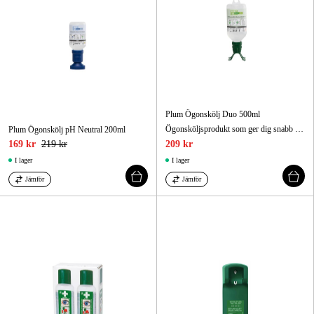
Plum Ögonskölj Duo 500ml
Ögonsköljsprodukt som ger dig snabb och effektiv hjälp när du har fått in smuts, damm, främmande ämnen, syror eller baser i ögat.
Plum Ögonskölj pH Neutral 200ml
169 kr
219 kr
209 kr
I lager
I lager
Jämför
Jämför