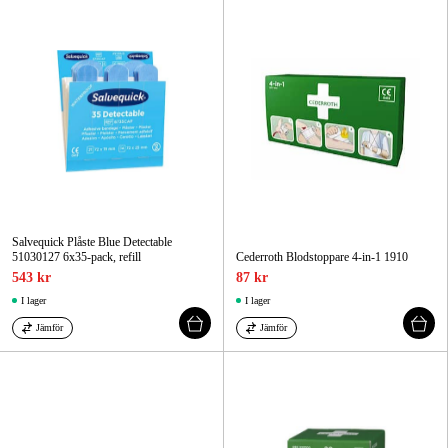
Salvequick Plåste Blue Detectable
51030127 6x35-pack, refill
Cederroth Blodstoppare 4-in-1 1910
543 kr
87 kr
I lager
I lager
Jämför
Jämför