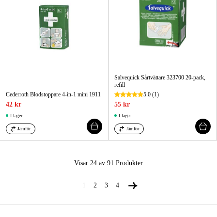
Salvequick Sårtvättare 323700 20-pack,
refill
Cederroth Blodstoppare 4-in-1 mini 1911
5.0
(1)
42 kr
55 kr
I lager
I lager
Jämför
Jämför
Visar 24 av 91
Produkter
1
2
3
4