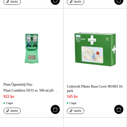
Jämför
Jämför
Plum Ögonskölj Duo
Cederroth Plåster Burn Cover 901903 10-
Plum Combibox DUO m. 500 ml pH Neutral DUO och 500 ml Plum Ögonskölj DUO
pack
922 kr
145 kr
I lager
I lager
Jämför
Jämför