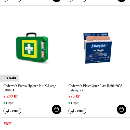
Fri frakt
Cederroth Första Hjälpen Kit X-Large
Cederroth Plastplåster Plast Refill 6036
390103
Salvequick
2 299 kr
275 kr
I lager
I lager
Jämför
Jämför