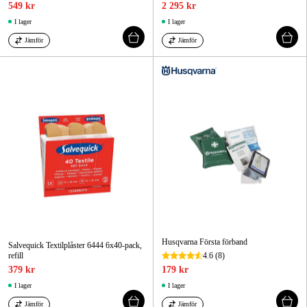
549 kr
2 295 kr
I lager
I lager
Jämför
Jämför
Husqvarna Första förband
Salvequick Textilplåster 6444 6x40-pack,
refill
4.6
(8)
379 kr
179 kr
I lager
I lager
Jämför
Jämför