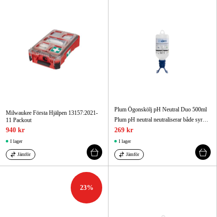
Plum Ögonskölj pH Neutral Duo 500ml
Milwaukee Första Hjälpen 13157:2021-
Plum pH neutral neutraliserar både syror och baser och är därmed ditt skydd vid allvarliga ögonolyckor.
11 Packout
940 kr
269 kr
I lager
I lager
Jämför
Jämför
23
%