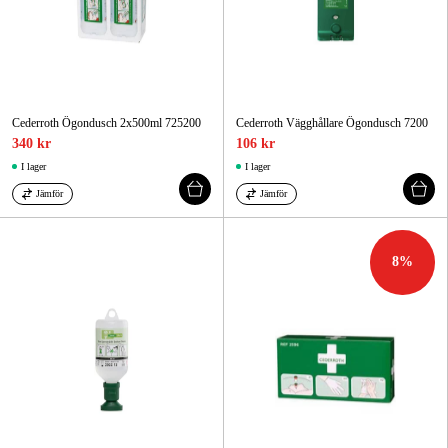
Cederroth Ögondusch 2x500ml 725200
Cederroth Vägghållare Ögondusch 7200
340 kr
106 kr
I lager
I lager
Jämför
Jämför
8
%