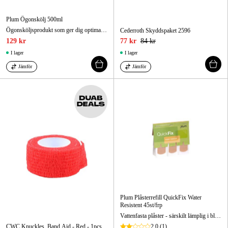
Plum Ögonskölj 500ml
Ögonsköljsprodukt som ger dig optimal hjälp när du har fått in smuts, damm eller andra främmande ämnen i ögat.
Cederroth Skyddspaket 2596
129 kr
77 kr
84 kr
I lager
I lager
Jämför
Jämför
Plum Plåsterrefill QuickFix Water
Resistent 45st/frp
Vattenfasta plåster - särskilt lämplig i blöta arbetsmiljöer.
CWC Knuckles, Band Aid - Red - 1pcs
2.0
(1)