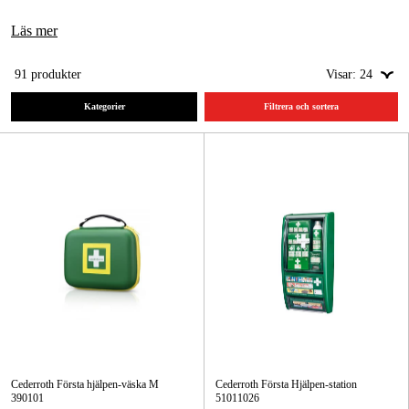
Läs mer
Skog & trädgård
Hem & fritid
91
produkter
Visar:
24
Kategorier
Filtrera och sortera
Kampanjer
Varumärken
Artiklar & Guider
Våra varumärken
Kontakt & Öppettider
FAQ
Cederroth Första hjälpen-väska M
Cederroth Första Hjälpen-station
390101
51011026