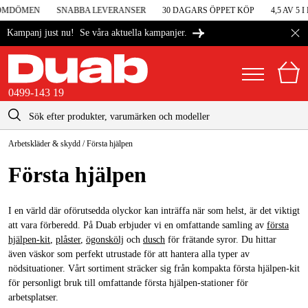
MDÖMEN
SNABBA LEVERANSER
30 DAGARS ÖPPET KÖP
4,5 AV 5 I 
Se våra aktuella kampanjer.
Kampanj just nu!
0499-143 19
kontakt@duab.se
0499-143 19
Arbetskläder & skydd
/
Första hjälpen
|
Privat
Företag
Sverige
Första hjälpen
Danmark
Maskiner & verktyg
Suomi
I en värld där oförutsedda olyckor kan inträffa när som helst, är det viktigt
Garage & verkstad
att vara förberedd. På Duab erbjuder vi en omfattande samling av
första
Norge
hjälpen-kit
,
plåster
,
ögonskölj
och
dusch
för frätande syror. Du hittar
Maskintillbehör & förbrukning
även väskor som perfekt utrustade för att hantera alla typer av
Deutschland
nödsituationer. Vårt sortiment sträcker sig från kompakta första hjälpen-kit
Arbetskläder & skydd
för personligt bruk till omfattande första hjälpen-stationer för
arbetsplatser.
El & bygg