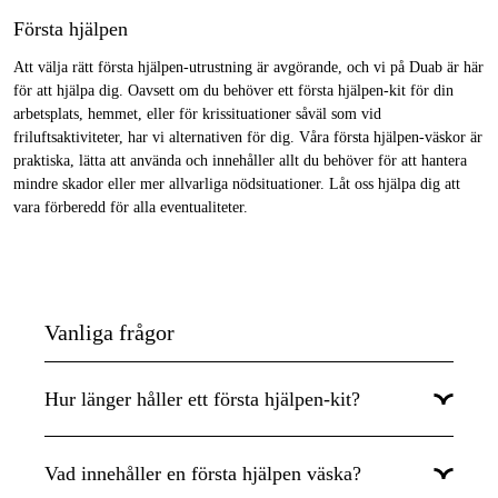
Första hjälpen
Att välja rätt första hjälpen-utrustning är avgörande, och vi på Duab är här
för att hjälpa dig. Oavsett om du behöver ett första hjälpen-kit för din
arbetsplats, hemmet, eller för krissituationer såväl som vid
friluftsaktiviteter, har vi alternativen för dig. Våra första hjälpen-väskor är
praktiska, lätta att använda och innehåller allt du behöver för att hantera
mindre skador eller mer allvarliga nödsituationer. Låt oss hjälpa dig att
vara förberedd för alla eventualiteter.
Vanliga frågor
Hur länger håller ett första hjälpen-kit?
Första hjälpen-kit har vanligtvis en hållbarhet som varierar
beroende på innehållet. Vissa produkter inuti kitet, som plåster
Vad innehåller en första hjälpen väska?
eller salvor, kan ha en begränsad hållbarhetstid. Det är därför