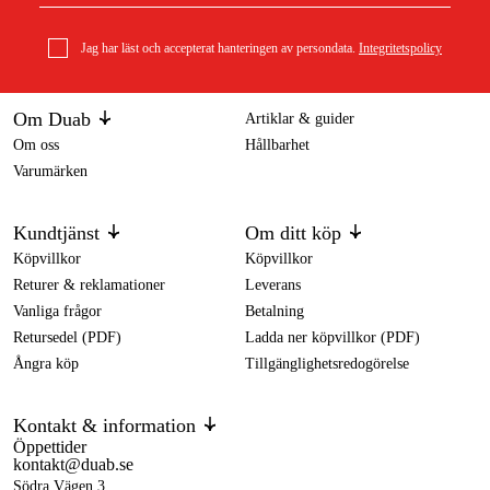
Jag har läst och accepterat hanteringen av persondata.
Integritetspolicy
Om Duab
Artiklar & guider
Om oss
Hållbarhet
Varumärken
Kundtjänst
Om ditt köp
Köpvillkor
Köpvillkor
Returer & reklamationer
Leverans
Vanliga frågor
Betalning
Retursedel (PDF)
Ladda ner köpvillkor (PDF)
Ångra köp
Tillgänglighetsredogörelse
Kontakt & information
Öppettider
kontakt@duab.se
Södra Vägen 3