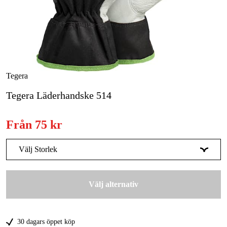
Skog & trädgård
Hem & fritid
Kampanjer
Tegera
Tegera Läderhandske 514
Varumärken
Artiklar & Guider
Från
75 kr
Våra varumärken
Välj Storlek
Kontakt & Öppettider
6
75 kr
FAQ
Välj alternativ
7
75 kr
8
75 kr
30 dagars öppet köp