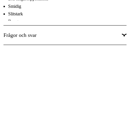
Smidig
Slitstark
Bra grepp
Bra passform
Frågor och svar
Funktioner
Förstärkt pekfinger
Förstärkta fingrar och tumme
Specialdesignad tumme
Motverkar risk för:
Motverkar risk för:, Nötningsskador, Blåsor, Skrubbsår, Rivsår,
Kontakt med smuts
Huvudsakliga användningsmiljöer:
Torra miljöer, Varma miljöer, Krävande miljöer
Huvudsakliga användningsområden: