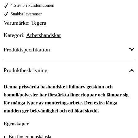
9
75 kr
4,5 av 5 i kundomdömen
10
Snabba leveranser
75 kr
Varumärke
:
Tegera
11
75 kr
Kategori
:
Arbetshandskar
12
75 kr
Produktspecifikation
Livsmedelshantering
:
Nej
Produktbeskrivning
Färgton
:
Vit, Svart, Grön
Denna prisvärda bashandske i fullnarv getskinn och
bomull/polyester har förstärkta fingertoppar och lämpar sig
för många typer av monteringsarbete. Den extra långa
mudden ger bekvämlighet och ett ökat skydd.
Egenskaper
Bra fingertoppskänsla