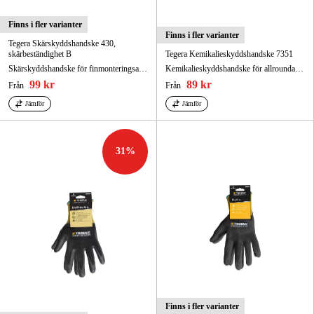
Finns i fler varianter
Finns i fler varianter
Tegera Skärskyddshandske 430,
skärbeständighet B
Tegera Kemikalieskyddshandske 7351
Skärskyddshandske för finmonteringsarbeten. Ventilerad ovanhand, vatten- och oljeavvisande innerhand.
Kemikalieskyddshandske för allroundarbeten. Latexfri, olje- och fettresistent.
99 kr
89 kr
Från
Från
Jämför
Jämför
31
%
Finns i fler varianter