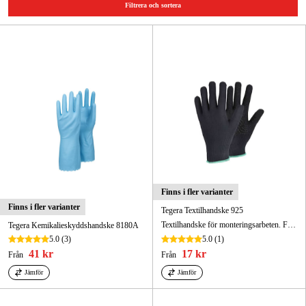
Protective Gloves
Filtrera och sortera
Skog & trädgård
Disposable Gloves
Arm Protection
Hem & fritid
Kampanjer
Varumärken
Artiklar & Guider
Våra varumärken
Finns i fler varianter
Kontakt & Öppettider
Finns i fler varianter
Tegera Textilhandske 925
Textilhandske för monteringsarbeten. Ftalatfri.
Tegera Kemikalieskyddshandske 8180A
FAQ
5.0
(3)
5.0
(1)
41 kr
17 kr
Från
Från
Jämför
Jämför