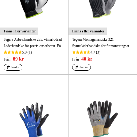
Finns i fler varianter
Finns i fler varianter
Tegera Arbetshandske 235, vinterfodrad
Tegera Montagehandske 321
Läderhandske för precisionsarbeten. Förstärkt pekfinger, förstärkta fingertoppar.
Syntetläderhandske för finmonteringsarbeten. Kromfri, förstärkt pekfinger.
5.0
(1)
4.7
(3)
89 kr
40 kr
Från
Från
Jämför
Jämför