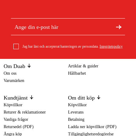
Jag har läst och accepterat hanteringen av persondata.
Integritetspolicy
Om Duab
Artiklar & guider
Om oss
Hållbarhet
Varumärken
Kundtjänst
Om ditt köp
Köpvillkor
Köpvillkor
Returer & reklamationer
Leverans
Vanliga frågor
Betalning
Retursedel (PDF)
Ladda ner köpvillkor (PDF)
Ångra köp
Tillgänglighetsredogörelse