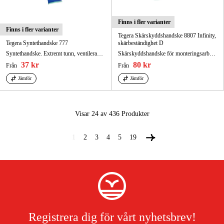
Finns i fler varianter
Finns i fler varianter
Tegera Skärskyddshandske 8807 Infinity,
Tegera Syntethandske 777
skärbeständighet D
Syntethandske. Extremt tunn, ventilerad ovanhand, vatten- och oljeavvisande innerhand.
Skärskyddshandske för monteringsarbeten. Tål kontaktvärme upp till 100°C, DMF (DMFa)-fri, anatomiskt utformad.
37 kr
80 kr
Från
Från
Jämför
Jämför
Visar 24 av 436
Produkter
1
2
3
4
5
19
Registrera dig för vårt nyhetsbrev!