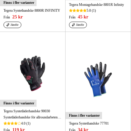
Finns i fler varianter
Tegera Montagehandske 8801R Infinity
Tegera Syntethandske 8800R INFINITY
5.0
(1)
25 kr
45 kr
Från
Från
Jämför
Jämför
Finns i fler varianter
Tegera Syntetläderhandske 90030
Finns i fler varianter
Syntetläderhandske för allroundarbeten. Kromfri, förstärkt pekfinger.
4.0
(1)
Tegera Syntethandske 77701
119 kr
34 kr
Från
Från