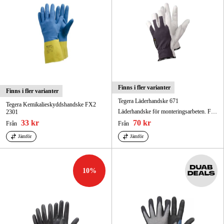
Finns i fler varianter
Finns i fler varianter
Tegera Läderhandske 671
Tegera Kemikalieskyddshandske FX2
Läderhandske för monteringsarbeten. Förstärkt pekfinger, förstärkta fingrar och tumme.
2301
33 kr
70 kr
Från
Från
Jämför
Jämför
10
%