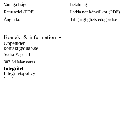
Vanliga frågor
Betalning
Retursedel (PDF)
Ladda ner köpvillkor (PDF)
Ångra köp
Tillgänglighetsredogörelse
Kontakt & information
Öppettider
kontakt@duab.se
Södra Vägen 3
383 34 Mönsterås
Integritet
Integritetspolicy
Cookies
Följ oss på sociala medier!
Facebook
,