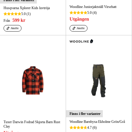
Finns i fler varianter
Woodline Juniorjaktställ Virsehatt
Husqvarna Xplorer Kids luvtröja
5.0
(4)
5.0
(1)
Utgången
599 kr
Från
Jämför
Jämför
Finns i fler varianter
Woodline Barnbyxa Ekholme Grön/Grå
Tuxer Darwin Fodrad Skjorta Barn Rust
Clay
4.7
(6)