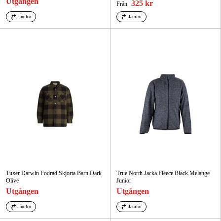
Utgången
325 kr
Från
Jämför
Jämför
Tuxer Darwin Fodrad Skjorta Barn Dark
True North Jacka Fleece Black Melange
Olive
Junior
Utgången
Utgången
Jämför
Jämför