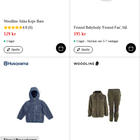
Woodline Akka Keps Barn
4.8
(6)
Festool Babybody 'Festool Fan', blå
129 kr
195 kr
I lager
I lager - Skickas om 5-7 vardagar
Jämför
Jämför