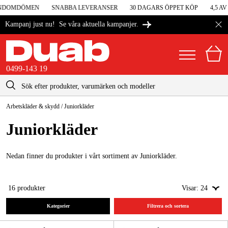
NDOMDÖMEN
SNABBA LEVERANSER
30 DAGARS ÖPPET KÖP
4,5 AV 
Se våra aktuella kampanjer.
Kampanj just nu!
0499-143 19
kontakt@duab.se
0499-143 19
Arbetskläder & skydd
/
Juniorkläder
|
Privat
Företag
Sverige
Juniorkläder
Danmark
Maskiner & verktyg
Suomi
Nedan finner du produkter i vårt sortiment av Juniorkläder.
Garage & verkstad
Norge
Maskintillbehör & förbrukning
16
produkter
Visar:
24
Deutschland
Arbetskläder & skydd
Kategorier
Filtrera och sortera
El & bygg