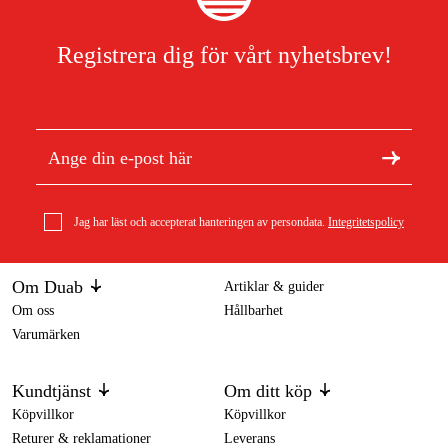
Registrera dig för vårt nyhetsbrev!
Jag har läst och accepterat hanteringen av persondata.
Integritetspolicy
Om Duab
Artiklar & guider
Om oss
Hållbarhet
Varumärken
Kundtjänst
Om ditt köp
Köpvillkor
Köpvillkor
Returer & reklamationer
Leverans