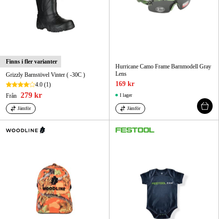
Finns i fler varianter
Hurricane Camo Frame Barnmodell Gray
Lens
Grizzly Barnstövel Vinter ( -30C )
169 kr
4.0
(1)
279 kr
Från
I lager
Jämför
Jämför