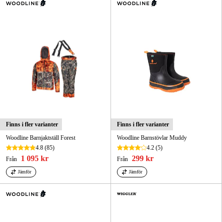
Skog & trädgård
Hem & fritid
Kampanjer
Varumärken
Artiklar & Guider
Finns i fler varianter
Finns i fler varianter
Våra varumärken
Woodline Barnjaktställ Forest
Woodline Barnstövlar Muddy
4.8
(85)
4.2
(5)
Kontakt & Öppettider
1 095 kr
299 kr
Från
Från
FAQ
Jämför
Jämför