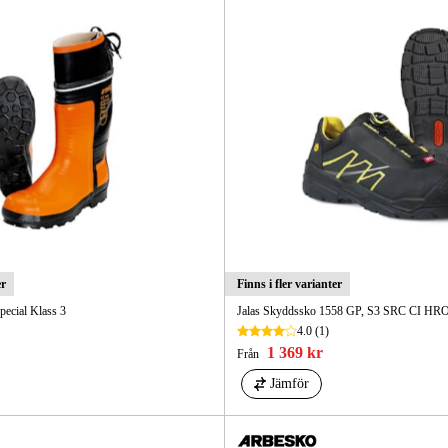
er
Finns i fler varianter
pecial Klass 3
Jalas Skyddssko 1558 GP, S3 SRC CI HR
4.0
(1)
1 369 kr
Från
Jämför