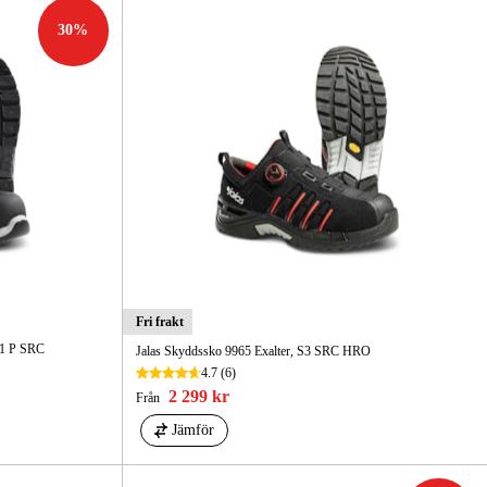
30
%
gård
Hem & Fritid
Kampanjer
Fri frakt
S1 P SRC
Jalas Skyddssko 9965 Exalter, S3 SRC HRO
4.7
(6)
2 299 kr
Från
Jämför