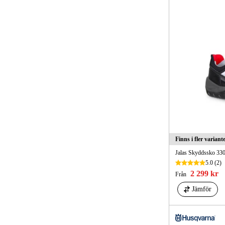
Finns i fler variant
Jalas Skyddssko 3
5.0
(2)
2 299 kr
Från
Jämför