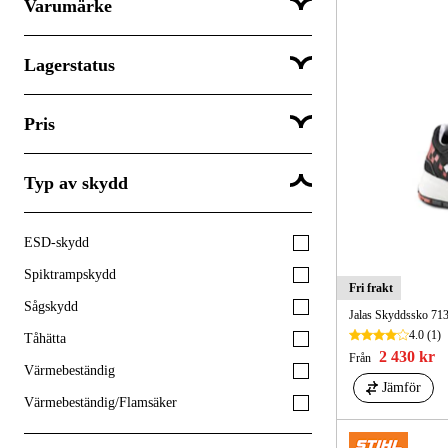
Varumärke
Lagerstatus
Arbesko
Cofra
Pris
Skickas omgående
Fristads
Skickas inom 3-5 dagar
Graninge
Typ av skydd
Skickas om mer än 5 vardagar
Husqvarna
Förhandsboka
Jalas
ESD-skydd
SEK
SEK
Monitor
Spiktrampskydd
Fri frakt
Sixton
Sågskydd
Jalas Skyddssko 713
Stihl
4.0
(1)
Tåhätta
Top Swede
2 430 kr
Från
Värmebeständig
15 till att visa...
Jämför
Värmebeständig/Flamsäker