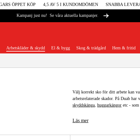
GARS ÖPPET KÖP
4,5 AV 5 I KUNDOMDÖMEN
SNABBA LEVER
Se våra aktuella kampanjer.
Kampanj just nu!
Arbetskläder & skydd
El & bygg
Skog & trädgård
Hem & fritid
Populära kategorier
Välj korrekt sko för ditt arbete kan v
arbetsrelaterade skador. På Duab har 
Maskiner &
skyddskänga
,
huggarkängor
etc - som 
Maskint
Läs mer
Arbetskl