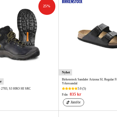
25
%
Nyhet
Birkenstock Sandaler Arizona SL Regular Fit
er
Yrkessandal
o 2703, S3 HRO HI SRC
5.0
(5)
835 kr
Från
Jämför