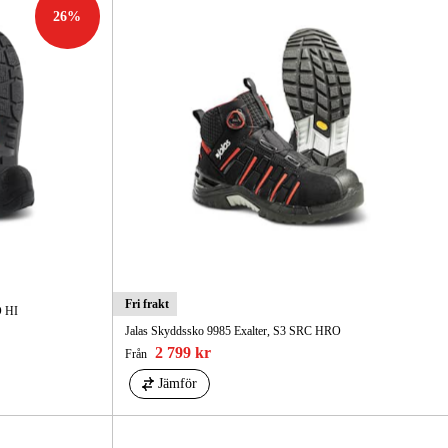
26
%
Fri frakt
O HI
Jalas Skyddssko 9985 Exalter, S3 SRC HRO
2 799 kr
Från
Jämför