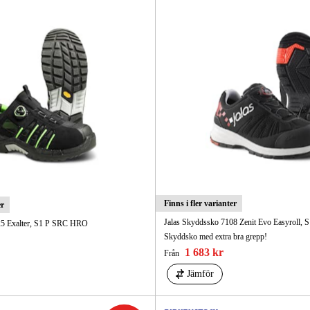
Skog & Träd
Finns i fler varianter
er
Jalas Skyddssko 7108 Zenit Evo Easyroll, 
25 Exalter, S1 P SRC HRO
Skyddsko med extra bra grepp!
1 683 kr
Från
Jämför