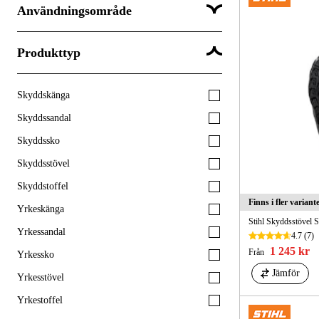
Användningsområde
Produkttyp
Bygg & anläggning
Fastighet & service
Skyddskänga
Hem & trädgård
Skyddssandal
Industri & tillverkning
Skyddssko
Labb & klinik
Skyddsstövel
Livs & hygien
Skyddstoffel
Logistik & transport
Finns i fler variant
Yrkeskänga
Skog
Stihl Skyddsstövel S
Yrkessandal
Uniformerade yrken
4.7
(7)
1 245 kr
Från
Yrkessko
Vård & omsorg
Jämför
Yrkesstövel
1 till att visa...
Yrkestoffel