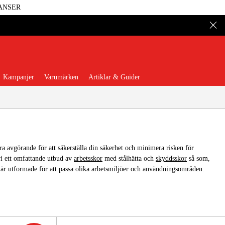
ANSER
Kampanjer
Varumärken
Artiklar & Guider
ara avgörande för att säkerställa din säkerhet och minimera risken för
vi ett omfattande utbud av
arbetsskor
med stålhätta och
skyddsskor
så som,
 Verktyg
Garage & Verkstad
är utformade för att passa olika arbetsmiljöer och användningsområden.
illbehör & Förbrukning
äder & Skydd
El & Bygg