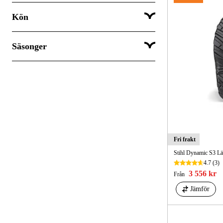
Kön
Säsonger
Barn
Dam
Höst
Herr
Sommar
Unisex
Vinter
Vår
Fri frakt
Stihl Dynamic S3 L
4.7
(3)
3 556 kr
Från
Jämför