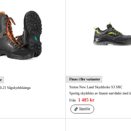
Finns i fler varianter
er
Sixton New Land Skyddssko S3 SRC
20-21 Sågskyddskänga
1 485 kr
Från
Jämför