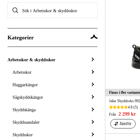
Kategorier
Arbetsskor & skyddsskor
Arbetsskor
Huggarkängor
Finns i fler variant
Sågskyddskängor
Jalas Skyddssko 99
4.8
(5)
Skyddskänga
2 299 kr
Från
Skyddssandaler
Jämför
Skyddsskor