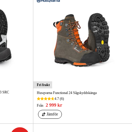
Fri frakt
S3 SRC
Husqvarna Functional 24 Sågskyddskänga
4.7
(6)
2 999 kr
Från
Jämför