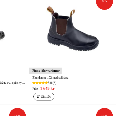
8
%
Finns i fler varianter
Blundstone 192 med stålhätta
Sportig skyddsko av finaste narvläder med tåhätta och spikskydd av komposit.
5.0
(6)
1 649 kr
Från
Jämför