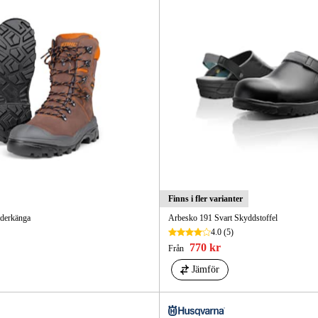
Finns i fler varianter
äderkänga
Arbesko 191 Svart Skyddstoffel
4.0
(5)
770 kr
Från
Jämför