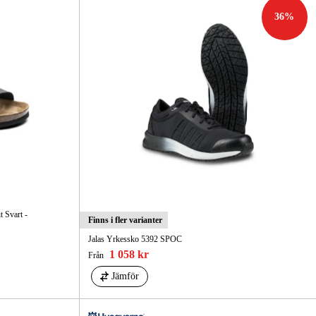
36
%
 Svart -
Finns i fler varianter
Jalas Yrkessko 5392 SPOC
1 058 kr
Från
Jämför