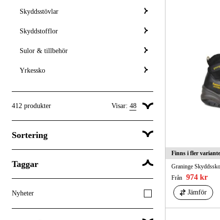
Skyddsstövlar
Skyddstofflor
Sulor & tillbehör
Yrkessko
412
produkter
Visar:
48
Visa 24 produkter per sida
Sortering
Visa 48 produkter per sida
Visa 96 produkter per sida
Finns i fler variant
Taggar
Popularitet
Graninge Skyddssk
974 kr
Från
Jämför
Nyheter