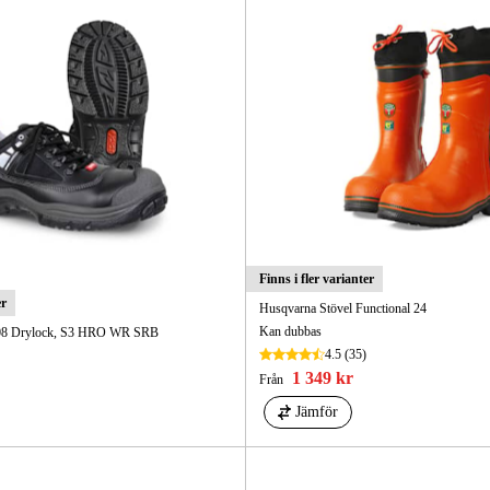
Finns i fler varianter
er
Husqvarna Stövel Functional 24
Kan dubbas
308 Drylock, S3 HRO WR SRB
4.5
(35)
1 349 kr
Från
Jämför