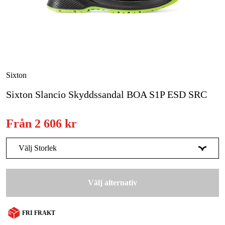
Skog & trädgård
Hem & fritid
Kampanjer
Sixton
Sixton Slancio Skyddssandal BOA S1P ESD SRC
Varumärken
Artiklar & Guider
Från
2 606 kr
Våra varumärken
Välj Storlek
Kontakt & Öppettider
36
Tillfälligt slut
2 606 kr
FAQ
Välj alternativ
37
2 606 kr
38
2 606 kr
FRI FRAKT