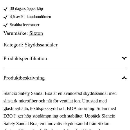
39
Tillfälligt slut
2 606 kr
30 dagars öppet köp
40
Tillfälligt slut
4,5 av 5 i kundomdömen
2 606 kr
41
Snabba leveranser
Tillfälligt slut
2 606 kr
Varumärke
:
Sixton
42
Tillfälligt slut
2 606 kr
Kategori
:
Skyddssandaler
43
Tillfälligt slut
2 606 kr
Produktspecifikation
44
Tillfälligt slut
2 606 kr
45
Tillfälligt slut
Dam/Herr
:
Dam, Herr
2 606 kr
Produktbeskrivning
46
2 606 kr
Slancio Safety Sandal Boa är en avancerad skyddssandal med
47
Tillfälligt slut
2 606 kr
slitstark microfiber och nät för ventilat ion. Utrustad med
glasfiberhätta, textilspikskydd och BOA-snörning. Sulan med
D3O® ger hög stötdämpn ing och stabilitet. Upptäck Slancio
Safety Sandal Boa, en innovativ skyddssandal från Sixton