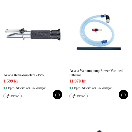
Skog & trädgård
Hem & fritid
Kampanjer
Varumärken
Artiklar & Guider
Ariana Vakuumpump Power Vac med
Ariana Refraktometer 0-15%
tillbehör
Våra varumärken
1 599 kr
11 970 kr
Kontakt & Öppettider
I lager - Skickas om 3-5 vardagar
I lager - Skickas om 3-5 vardagar
Jämför
Jämför
FAQ