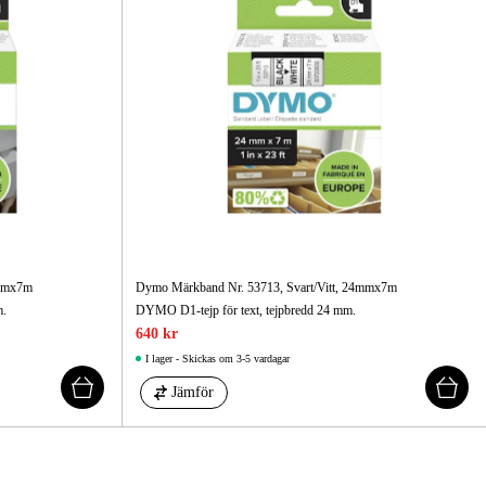
gård
Hem & Fritid
Kampanjer
9mmx7m
Dymo Märkband Nr. 53713, Svart/Vitt, 24mmx7m
m.
DYMO D1-tejp för text, tejpbredd 24 mm.
640 kr
I lager - Skickas om 3-5 vardagar
Jämför