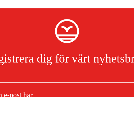
istrera dig för vårt nyhetsb
Jag har läst och accepterat hanteringen av persondata.
Integritetspolicy