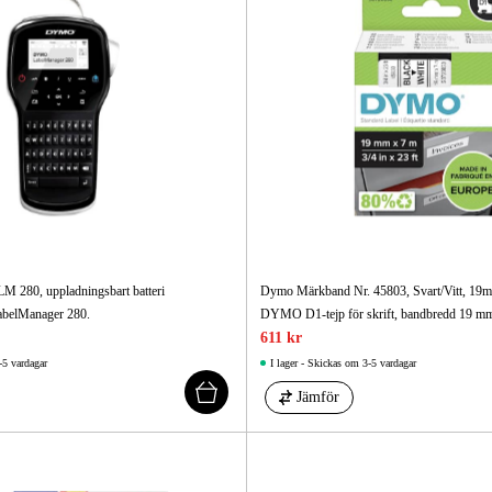
Skog & Träd
 280, uppladningsbart batteri
Dymo Märkband Nr. 45803, Svart/Vitt, 1
belManager 280.
DYMO D1-tejp för skrift, bandbredd 19 m
611 kr
-5 vardagar
I lager - Skickas om 3-5 vardagar
Jämför