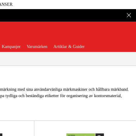
ANSER
Kampanjer
Varumärken
Artiklar & Guider
märkning med sina användarvänliga märkmaskiner och hållbara märkband.
apa tydliga och beständiga etiketter för organisering av kontorsmaterial,
 Verktyg
Garage & Verkstad
illbehör & Förbrukning
äder & Skydd
El & Bygg