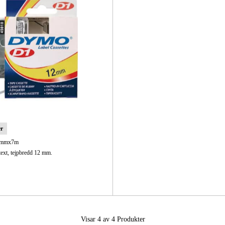
er
2mmx7m
xt, tejpbredd 12 mm.
Visar 4 av 4
Produkter