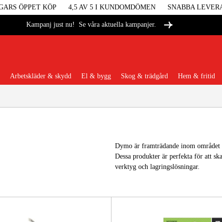
GARS ÖPPET KÖP
4,5 AV 5 I KUNDOMDÖMEN
SNABBA LEVER
Se våra aktuella kampanjer.
Kampanj just nu!
Arbetskläder & skydd
El & bygg
Skog & trädgård
Hem & fritid
Populära kategorier
Dymo är framträdande inom området 
Dessa produkter är perfekta för att sk
Maskiner &
verktyg och lagringslösningar.
Maskint
Arbetskl