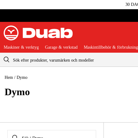
30 DA
Maskiner & verktyg
Garage & verkstad
Maskintillbehör & förbrukning
Varukorg
Hem
/
Dymo
Dymo