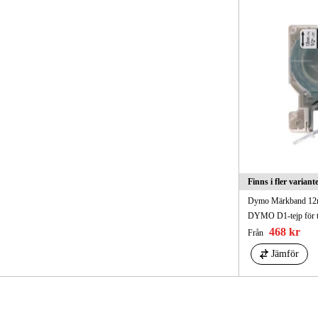
Finns i fler variant
Dymo Märkband 1
DYMO D1-tejp för te
468 kr
Från
Jämför