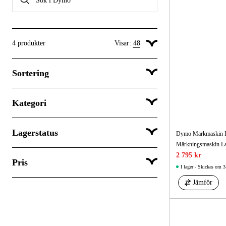
4
produkter
Visar:
48
Visa 24 produkter per sida
Sortering
Visa 48 produkter per sida
Visa 96 produkter per sida
Kategori
Popularitet
Lagerstatus
Maskin & verktyg
Dymo Märkmaskin LM
Märkningsmaskin La
2 795 kr
Pris
Skickas inom 3-5 dagar
I lager - Skickas om 3
Jämför
SEK
SEK