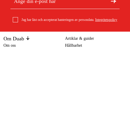
Jag har läst och accepterat hanteringen av persondata.
Integritetspolicy
Om Duab
Artiklar & guider
Om oss
Hållbarhet
Varumärken
Kundtjänst
Om ditt köp
Köpvillkor
Köpvillkor
Returer & reklamationer
Leverans
Vanliga frågor
Betalning
Retursedel (PDF)
Ladda ner köpvillkor (PDF)
Ångra köp
Tillgänglighetsredogörelse
Kontakt & information
Öppettider