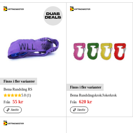
Skog & trädgård
Hem & fritid
Kampanjer
Varumärken
Artiklar & Guider
Våra varumärken
Finns i fler varianter
Finns i fler varianter
Bema Rundsling RS
Kontakt & Öppettider
5.0
(1)
Bema Rundslingskrok/Jokerkrok
55 kr
620 kr
Från
Från
FAQ
Jämför
Jämför