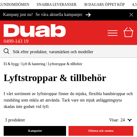
I KUNDOMDÖMEN
SNABBA LEVERANSER
30 DAGARS ÖPPET KÖP
4,5
Se våra aktuella kampanjer.
Kampanj just nu!
0499-143 19
kontakt@duab.se
0499-143 19
El & bygg
/
Lyft & hantering
/
Lyftstroppar & tillbehör
|
Privat
Företag
Sverige
Lyftstroppar & tillbehör
Danmark
Maskiner & verktyg
Suomi
I vårt sortiment av lyftstroppar finner du mjuka, flexibla bandstroppar och
Garage & verkstad
rundsling som enkla att använda. Tack vare sin mjuk anläggningsyta
Norge
skadas inte godset vid lyft.
Maskintillbehör & förbrukning
Deutschland
3
produkter
Visar:
24
Arbetskläder & skydd
Kategorier
Filtrera och sortera
El & bygg