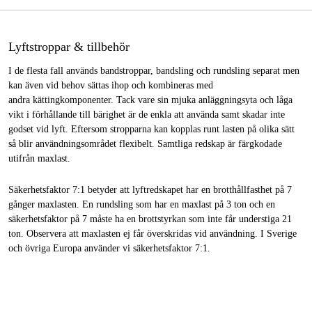
Lyftstroppar & tillbehör
I de flesta fall används bandstroppar, bandsling och rundsling separat men
kan även vid behov sättas ihop och kombineras med
andra kättingkomponenter. Tack vare sin mjuka anläggningsyta och låga
vikt i förhållande till bärighet är de enkla att använda samt skadar inte
godset vid lyft. Eftersom stropparna kan kopplas runt lasten på olika sätt
så blir användningsområdet flexibelt. Samtliga redskap är färgkodade
utifrån maxlast.
Säkerhetsfaktor 7:1 betyder att lyftredskapet har en brotthållfasthet på 7
gånger maxlasten. En rundsling som har en maxlast på 3 ton och en
säkerhetsfaktor på 7 måste ha en brottstyrkan som inte får understiga 21
ton. Observera att maxlasten ej får överskridas vid användning. I Sverige
och övriga Europa använder vi säkerhetsfaktor 7:1.