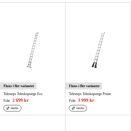
Skog & trädgård
Hem & fritid
Kampanjer
Varumärken
Artiklar & Guider
Våra varumärken
Finns i fler varianter
Finns i fler varianter
Kontakt & Öppettider
Telesteps Teleskopstege Eco
Telesteps Teleskopstege Prime
2 699 kr
3 999 kr
Från
Från
FAQ
Jämför
Jämför