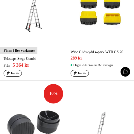
Finns i fler varianter
Wibe Glidskydd 4-pack WTB GS 20
289 kr
Telesteps Stege Combi
5 364 kr
Från
I lager - Skickas om 3-5 vardagar
Jämför
Jämför
10
%