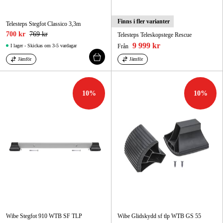
Finns i fler varianter
Telesteps Stegfot Classico 3,3m
700 kr
769 kr
Telesteps Teleskopstege Rescue
9 999 kr
I lager - Skickas om 3-5 vardagar
Från
Jämför
Jämför
10
%
10
%
Wibe Stegfot 910 WTB SF TLP
Wibe Glidskydd sf tlp WTB GS 55