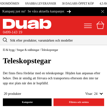
UNDOMDÖMEN
SNABBA LEVERANSER
30 DAGARS ÖPPET KÖP
4,5 AV
Se våra aktuella kampanjer.
Kampanj just nu!
0499-143 19
kontakt@duab.se
0499-143 19
El & bygg
/
Stegar & ställningar
/
Teleskopstegar
|
Privat
Företag
Sverige
Teleskop­stegar
Danmark
Maskiner & verktyg
Suomi
Det finns flera fördelar med en teleskopstege. Höjden kan anpassas efter
Garage & verkstad
behov. Den är smidig att förvara och transportera eftersom den inte tar
Norge
upp stor plats när den är hopfälld.
Maskintillbehör & förbrukning
Deutschland
20
produkter
Visar:
24
Arbetskläder & skydd
Kategorier
Filtrera och sortera
El & bygg