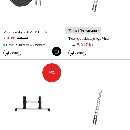
Finns i fler varianter
Wibe Glidskydd tl WTB GS 56
251 kr
279 kr
Telesteps Teleskopstege Vind
5 317 kr
I lager - Skickas om 5-7 vardagar
Från
Jämför
Jämför
9
%