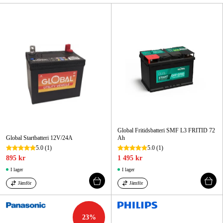
Skog & trädgård
Hem & fritid
Kampanjer
Varumärken
Artiklar & Guider
Global Fritidsbatteri SMF L3 FRITID 72
Våra varumärken
Global Startbatteri 12V/24A
Ah
5.0
(1)
5.0
(1)
Kontakt & Öppettider
895 kr
1 495 kr
I lager
I lager
FAQ
Jämför
Jämför
23
%