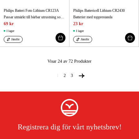
Philips Batteri Foto Lithium CR123A
Philips Battericell Lithium CR2430
Passar utmärkt till bärbar utrustning som drar extra mycket ström
Batterier med topprestanda
69 kr
23 kr
I lager
I lager
Jämför
Jämför
Visar 24 av 72
Produkter
1
2
3
Registrera dig för vårt nyhetsbrev!