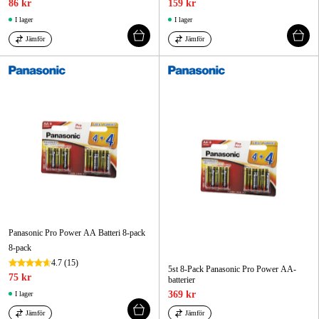
86 kr
159 kr
I lager
I lager
Jämför
Jämför
Panasonic Pro Power AA Batteri 8-pack
8-pack
4.7
(15)
5st 8-Pack Panasonic Pro Power AA-
75 kr
batterier
369 kr
I lager
Jämför
Jämför