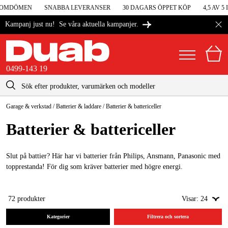
OMDÖMEN
SNABBA LEVERANSER
30 DAGARS ÖPPET KÖP
4,5 AV 5 
Se våra aktuella kampanjer.
Kampanj just nu!
0499-143 19
kontakt@duab.se
0499-143 19
Garage & verkstad
/
Batterier & laddare
/
Batterier & battericeller
|
Privat
Företag
Sverige
Batterier & battericeller
Danmark
Maskiner & verktyg
Suomi
Slut på battier? Här har vi batterier från Philips, Ansmann, Panasonic med
Garage & verkstad
topprestanda! För dig som kräver batterier med högre energi.
Norge
Maskintillbehör & förbrukning
Deutschland
72
produkter
Visar:
24
Arbetskläder & skydd
Kategorier
Filtrera och sortera
El & bygg