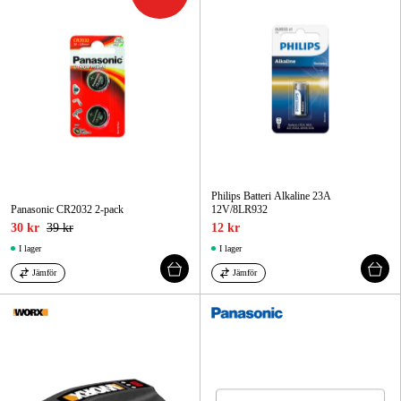
Philips Batteri Alkaline 23A
Panasonic CR2032 2-pack
12V/8LR932
30 kr
39 kr
12 kr
I lager
I lager
Jämför
Jämför