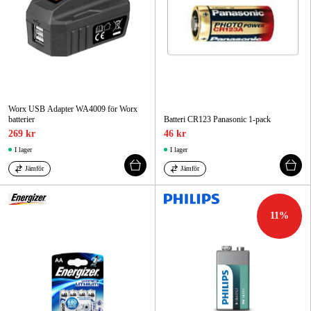
Worx USB Adapter WA4009 för Worx
batterier
Batteri CR123 Panasonic 1-pack
269 kr
46 kr
I lager
I lager
Jämför
Jämför
11
%