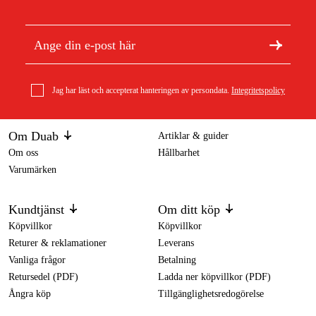
Jag har läst och accepterat hanteringen av persondata.
Integritetspolicy
Om Duab
Artiklar & guider
Om oss
Hållbarhet
Varumärken
Kundtjänst
Om ditt köp
Köpvillkor
Köpvillkor
Returer & reklamationer
Leverans
Vanliga frågor
Betalning
Retursedel (PDF)
Ladda ner köpvillkor (PDF)
Ångra köp
Tillgänglighetsredogörelse