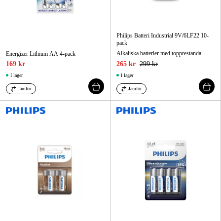
Philips Batteri Industrial 9V/6LF22 10-
pack
Alkaliska batterier med topprestanda
Energizer Lithium AA 4-pack
169 kr
265 kr
299 kr
I lager
I lager
Jämför
Jämför