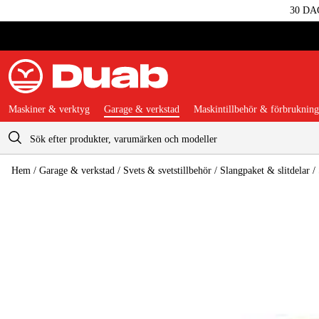
30 DA
Maskiner & verktyg
Garage & verkstad
Maskintillbehör & förbrukning
Varukorg
Hem
/
Garage & verkstad
/
Svets & svetstillbehör
/
Slangpaket & slitdelar
/