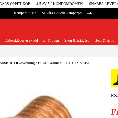
GARS ÖPPET KÖP
4,5 AV 5 I KUNDOMDÖMEN
SNABBA LEVER
Se våra aktuella kampanjer.
Kampanj just nu!
Arbetskläder & skydd
El & bygg
Skog & trädgård
Hem & fritid
Populära kategorier
Slitdelar TIG-svetsning
/
ESAB Gaslins till TXH 121/251w
Maskiner &
ES
Maskint
F
Arbetskl