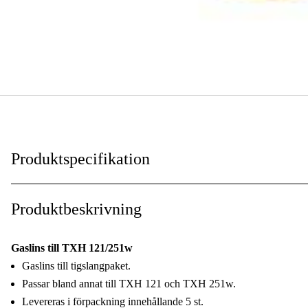
Produktspecifikation
För svetstyp
:
Produktbeskrivning
Compatible TIG system
:
Gaslins till TXH 121/251w
Gaslins till tigslangpaket.
Passar bland annat till TXH 121 och TXH 251w.
Levereras i förpackning innehållande 5 st.