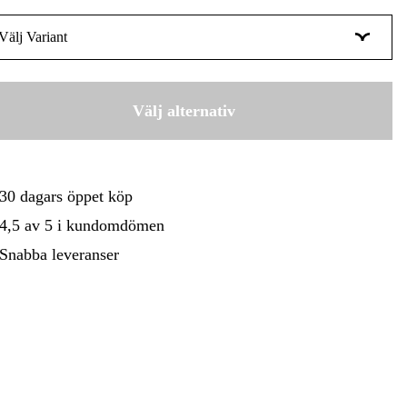
gård
Hem & Fritid
Kampanjer
Välj Variant
0,5 - 1,0 mm | 5-pack
955 kr
1,6 mm | 5-pack
Välj alternativ
955 kr
2,4 mm | 5-pack
890 kr
3,2 mm | 5-pack
30 dagars öppet köp
955 kr
4,5 av 5 i kundomdömen
Snabba leveranser