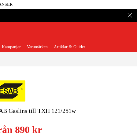
ANSER
Kampanjer
Varumärken
Artiklar & Guider
 Verktyg
Garage & Verkstad
AB Gaslins till TXH 121/251w
illbehör & Förbrukning
rån
890 kr
äder & Skydd
El & Bygg