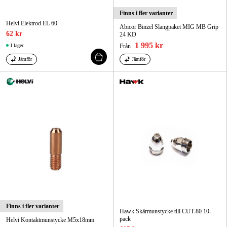
Finns i fler varianter
Helvi Elektrod EL 60
Abicor Binzel Slangpaket MIG MB Grip
62 kr
24 KD
1 995 kr
I lager
Från
Jämför
Jämför
Finns i fler varianter
Hawk Skärmunstycke till CUT-80 10-
pack
Helvi Kontaktmunstycke M5x18mm