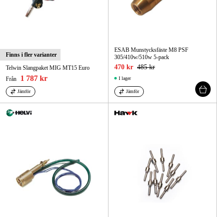
ESAB Munstycksfäste M8 PSF
Finns i fler varianter
305/410w/510w 5-pack
470 kr
485 kr
Telwin Slangpaket MIG MT15 Euro
1 787 kr
Från
I lager
Jämför
Jämför