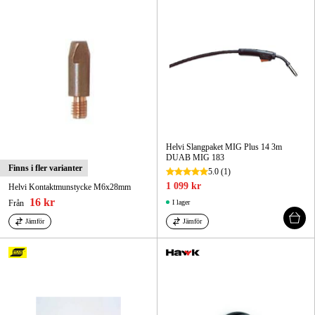
Helvi Slangpaket MIG Plus 14 3m
DUAB MIG 183
Finns i fler varianter
5.0
(1)
1 099 kr
Helvi Kontaktmunstycke M6x28mm
16 kr
Från
I lager
Jämför
Jämför