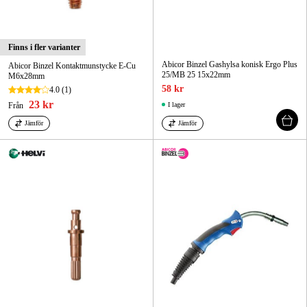
Finns i fler varianter
Abicor Binzel Gashylsa konisk Ergo Plus
Abicor Binzel Kontaktmunstycke E-Cu
25/MB 25 15x22mm
M6x28mm
58 kr
4.0
(1)
23 kr
Från
I lager
Jämför
Jämför