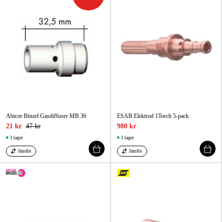
Abicor Binzel Gasdiffuser MB 36
ESAB Elektrod 1Torch 5-pack
21 kr
47 kr
980 kr
I lager
I lager
Jämför
Jämför