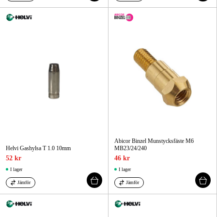
Abicor Binzel Munstycksfäste M6
Helvi Gashylsa T 1.0 10mm
MB23/24/240
52 kr
46 kr
I lager
I lager
Jämför
Jämför