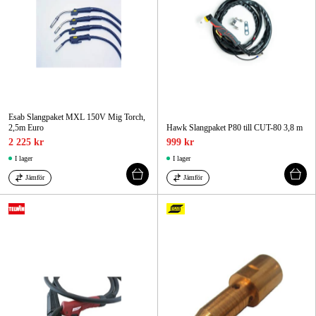
Esab Slangpaket MXL 150V Mig Torch,
2,5m Euro
Hawk Slangpaket P80 till CUT-80 3,8 m
2 225 kr
999 kr
I lager
I lager
Jämför
Jämför