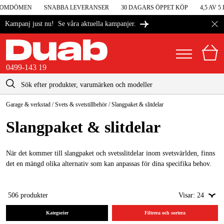
OMDÖMEN
SNABBA LEVERANSER
30 DAGARS ÖPPET KÖP
4,5 AV 5 
Se våra aktuella kampanjer.
Kampanj just nu!
0499-143 19
kontakt@duab.se
0499-143 19
Garage & verkstad
/
Svets & svetstillbehör
/
Slangpaket & slitdelar
|
Privat
Företag
Sverige
Slangpaket & slitdelar
Danmark
Maskiner & verktyg
Suomi
När det kommer till slangpaket och svetsslitdelar inom svetsvärlden, finns
Garage & verkstad
det en mängd olika alternativ som kan anpassas för dina specifika behov.
Norge
Maskintillbehör & förbrukning
Deutschland
506
produkter
Visar:
24
Arbetskläder & skydd
Kategorier
Filtrera och sortera
El & bygg