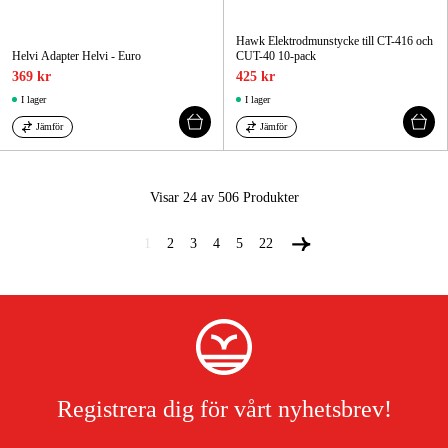
Hawk Elektrodmunstycke till CT-416 och
Helvi Adapter Helvi - Euro
CUT-40 10-pack
369 kr
425 kr
I lager
I lager
Jämför
Jämför
Visar 24 av 506
Produkter
1
2
3
4
5
22
Registrera dig för vårt nyhetsbrev!