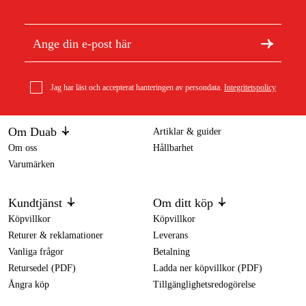
Jag har läst och accepterat hanteringen av persondata.
Integritetspolicy
Om Duab
Artiklar & guider
Om oss
Hållbarhet
Varumärken
Kundtjänst
Om ditt köp
Köpvillkor
Köpvillkor
Returer & reklamationer
Leverans
Vanliga frågor
Betalning
Retursedel (PDF)
Ladda ner köpvillkor (PDF)
Ångra köp
Tillgänglighetsredogörelse