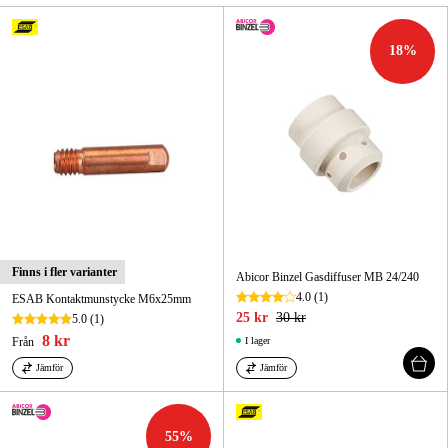
Skog & trädgård
18
%
Hem & fritid
Kampanjer
Varumärken
Artiklar & Guider
Våra varumärken
Finns i fler varianter
Abicor Binzel Gasdiffuser MB 24/240
4.0
(1)
ESAB Kontaktmunstycke M6x25mm
Kontakt & Öppettider
25 kr
30 kr
5.0
(1)
8 kr
Från
I lager
FAQ
Jämför
Jämför
55
%