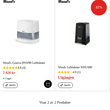
22
%
Skog & trädgård
Hem & fritid
Kampanjer
Varumärken
Artiklar & Guider
Wood's Geneva HSW90 Luftfuktare
Våra varumärken
Woods Luftfuktare WHU600
4.8
(4)
4.0
(1)
2 820 kr
Kontakt & Öppettider
Utgången
I lager
FAQ
Jämför
Jämför
Visar 2 av 2
Produkter