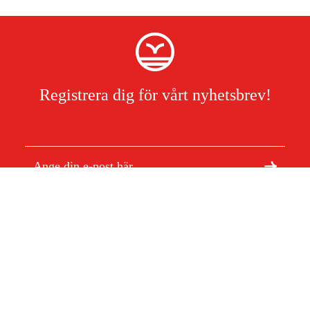
Registrera dig för vårt nyhetsbrev!
Jag har läst och accepterat hanteringen av persondata.
Integritetspolicy
Om Duab
Artiklar & guider
Om oss
Hållbarhet
Varumärken