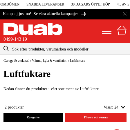
NDOMDÖMEN
SNABBA LEVERANSER
30 DAGARS ÖPPET KÖP
4,5 AV 
Se våra aktuella kampanjer.
Kampanj just nu!
0499-143 19
kontakt@duab.se
0499-143 19
Garage & verkstad
/
Värme, kyla & ventilation
/
Luftfuktare
|
Privat
Företag
Sverige
Luft­fuktare
Danmark
Maskiner & verktyg
Suomi
Nedan finner du produkter i vårt sortiment av Luftfuktare.
Garage & verkstad
Norge
Maskintillbehör & förbrukning
2
produkter
Visar:
24
Deutschland
Arbetskläder & skydd
Kategorier
Filtrera och sortera
El & bygg