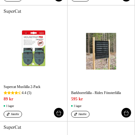
Supercat Musfälla 2-Pack
4.4
(5)
Barkborrefälla - Ridex Fönsterfälla
89 kr
595 kr
I lager
I lager
Jämför
Jämför