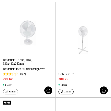
Skog & trädgård
Hem & fritid
Kampanjer
Varumärken
Artiklar & Guider
Bordsfläkt 12 tum, 40W,
330x480x240mm
Våra varumärken
Bordsfläkt med 3st fläkthastigheter!
3.0
(2)
Golvfläkt 16''
Kontakt & Öppettider
249 kr
380 kr
I lager
I lager
FAQ
Jämför
Jämför