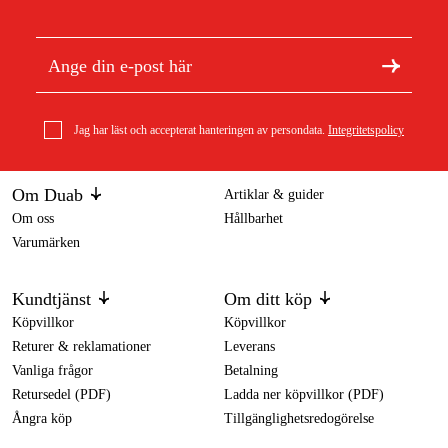
Jag har läst och accepterat hanteringen av persondata.
Integritetspolicy
Om Duab
Artiklar & guider
Om oss
Hållbarhet
Varumärken
Kundtjänst
Om ditt köp
Köpvillkor
Köpvillkor
Returer & reklamationer
Leverans
Vanliga frågor
Betalning
Retursedel (PDF)
Ladda ner köpvillkor (PDF)
Ångra köp
Tillgänglighetsredogörelse