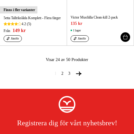
Finns i fler varianter
Victor Musfälla Clean-kill 2-pack
5etta Tallrikslåda Komplett - Flera färger
135 kr
4.2
(5)
149 kr
Från
I lager
Jämför
Jämför
Visar 24 av 50
Produkter
1
2
3
Registrera dig för vårt nyhetsbrev!