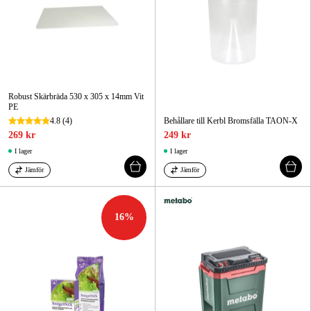
Robust Skärbräda 530 x 305 x 14mm Vit
PE
4.8
(4)
Behållare till Kerbl Bromsfälla TAON-X
269 kr
249 kr
I lager
I lager
Jämför
Jämför
16
%