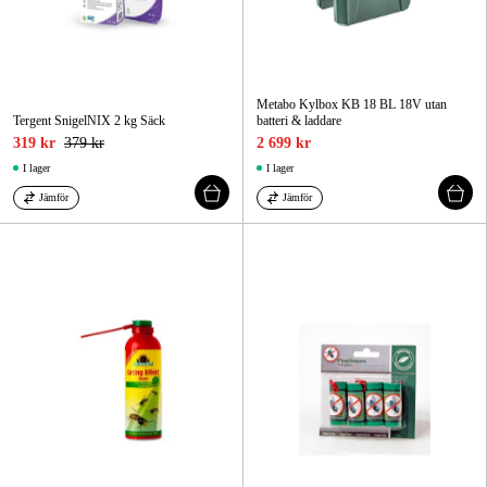
Metabo Kylbox KB 18 BL 18V utan
Tergent SnigelNIX 2 kg Säck
batteri & laddare
319 kr
379 kr
2 699 kr
I lager
I lager
Jämför
Jämför