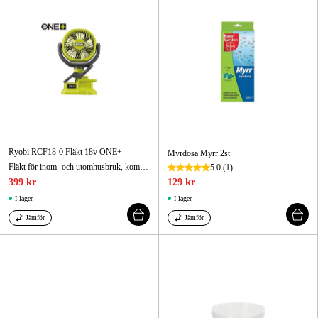
Ryobi RCF18-0 Fläkt 18v ONE+
Myrdosa Myrr 2st
Fläkt för inom- och utomhusbruk, kompakt för lätt transportering!
5.0
(1)
399 kr
129 kr
I lager
I lager
Jämför
Jämför