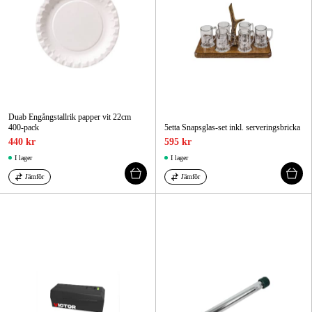
Duab Engångstallrik papper vit 22cm
400-pack
5etta Snapsglas-set inkl. serveringsbricka
440 kr
595 kr
I lager
I lager
Jämför
Jämför