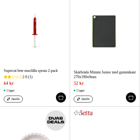
Supercat bete musfälla spruta 2-pack
Skärbräda Mimmi Junior med gummikant
2.0
(1)
270x190x9mm
64 kr
52 kr
I lager
I lager
Jämför
Jämför