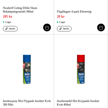
Neudorff Geting Effekt Skum
Bekämpningsmedel 300ml
Flugfångare 4-pack Klistertejp
285 kr
20 kr
I lager
I lager
Jämför
Jämför
Insektsspray Mot Flygande Insekter Kvitt
Insektsmedel Mot Krypande Insekter
300 Mlst
Kvitt 400ml