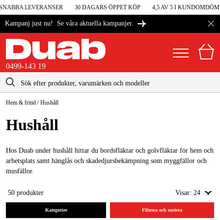
ABBA LEVERANSER
30 DAGARS ÖPPET KÖP
4,5 AV 5 I KUNDOMDÖMEN
Se våra aktuella kampanjer.
Kampanj just nu!
0499-143 19
kontakt@duab.se
0499-143 19
Hem & fritid
/
Hushåll
|
Privat
Företag
Sverige
Hushåll
Danmark
Maskiner & verktyg
Suomi
Hos Duab under hushåll hittar du bordsfläktar och golvfläktar för hem och
Garage & verkstad
arbetsplats samt hänglås och skadedjursbekämpning som myggfällor och
Norge
musfällor.
Maskintillbehör & förbrukning
Deutschland
50
produkter
Visar:
24
Arbetskläder & skydd
Kategorier
Filtrera och sortera
El & bygg