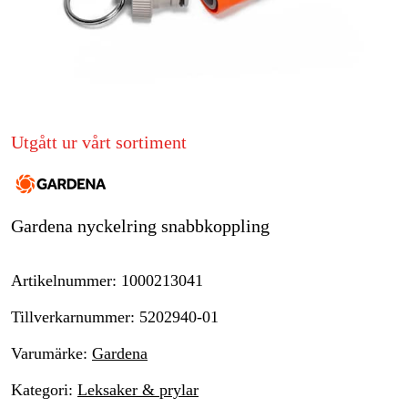
Skog & trädgård
Hem & fritid
Kampanjer
Utgått ur vårt sortiment
Varumärken
Artiklar & Guider
Gardena nyckelring snabbkoppling
Våra varumärken
Kontakt & Öppettider
Artikelnummer
:
1000213041
FAQ
Tillverkarnummer
:
5202940-01
Varumärke
:
Gardena
Kategori
:
Leksaker & prylar