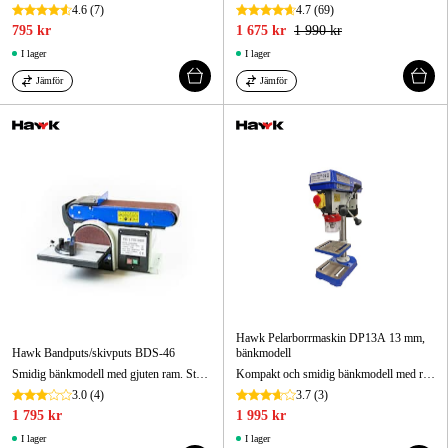
4.6
(7)
4.7
(69)
795 kr
1 675 kr
1 990 kr
I lager
I lager
Jämför
Jämför
Hawk Pelarborrmaskin DP13A 13 mm,
Hawk Bandputs/skivputs BDS-46
bänkmodell
Smidig bänkmodell med gjuten ram. Ställbart slipband för både horisontell och vertikal slipning.
Kompakt och smidig bänkmodell med remdrift och fem (5) hastigheter. Idealisk för mindre arbeten.
3.0
(4)
3.7
(3)
1 795 kr
1 995 kr
I lager
I lager