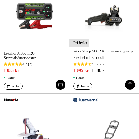
Fri frakt
Work Sharp MK.2 Kniv- & verktygsslip
Lokithor J1350 PRO
Flexibel och stark slip
Starthjälp/startbooster
4.7
(7)
4.6
(56)
1 035 kr
1 095 kr
1 180 kr
I lager
I lager
Jämför
Jämför