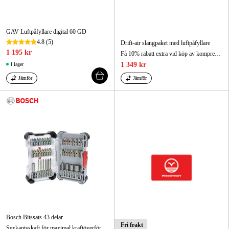
GAV Luftpåfyllare digital 60 GD
4.8
(5)
Drift-air slangpaket med luftpåfyllare
1 195 kr
Få 10% rabatt extra vid köp av kompressor!
1 349 kr
I lager
Jämför
Jämför
Bosch Bitssats 43 delar
Fri frakt
Sexkantsskaft för maximal kraftöverföring hos standard trebacksborr och sexkantiga skruvdragarchuckar.