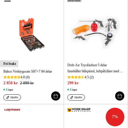
Fri frakt
Drift-Air Tryckluftset 5 delar
Innehåller blåspistol, luftpåfyllare med manometer, färgspruta med kopp, avfettningspruta samt 5 meter spiralslang.
Bahco Verktygssats S87+7 94 delar
4.8
(6)
4.5
(2)
2 850 kr
2 899 kr
299 kr
I lager
I lager
Jämför
Jämför
7
%