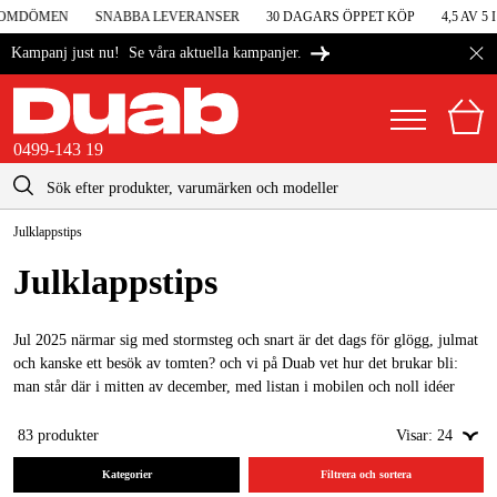
MDÖMEN
SNABBA LEVERANSER
30 DAGARS ÖPPET KÖP
4,5 AV 5 I
Se våra aktuella kampanjer.
Kampanj just nu!
0499-143 19
kontakt@duab.se
0499-143 19
Julklappstips
|
Privat
Företag
Sverige
Julklappstips
Danmark
Maskiner & verktyg
Suomi
Jul 2025 närmar sig med stormsteg och snart är det dags för glögg, julmat
Garage & verkstad
och kanske ett besök av tomten? och vi på Duab vet hur det brukar bli:
Norge
man står där i mitten av december, med listan i mobilen och noll idéer
Maskintillbehör & förbrukning
kvar. Därför har vi samlat de där klapparna som faktiskt används, inte
Deutschland
hamnar längst in i förrådet efter trettonhelgen. Här hittar du julklappstips
83
produkter
Visar:
24
Arbetskläder & skydd
för allt från hemmamekaren i garaget till proffset på bygget, och för den
Kategorier
Filtrera och sortera
som helst bara vill vara varm och nöjd hela vintern.
El & bygg