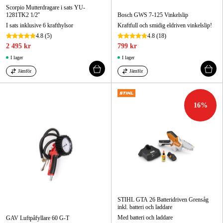
Scorpio Mutterdragare i sats YU-
1281TK2 1/2''
Bosch GWS 7-125 Vinkelslip
I sats inklusive 6 krafthylsor
Kraftfull och smidig eldriven vinkelslip!
4.8
(5)
4.8
(18)
2 495 kr
799 kr
I lager
I lager
Jämför
Jämför
16
%
STIHL GTA 26 Batteridriven Grensåg
inkl. batteri och laddare
Med batteri och laddare
GAV Luftpåfyllare 60 G-T