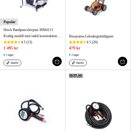
Populär
Hawk Bandputs/skivputs MM4113
Kraftig modell med stabil konstruktion. Ställbar slipbalk, slipskiva, geringsanhåll och benstativ.
Husqvarna Leksaksgräsklippare
4.5
(13)
4.5
(20)
1 495 kr
479 kr
I lager
I lager
Jämför
Jämför