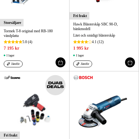
Fri frakt
Storsäljare
Hawk Blästerskåp SBC 90-D,
bänkmodell
Tormek T-8 original med RB-180
Litet och smidigt blästerskåp
vändplatta
5.0
(4)
4.1
(12)
7 195 kr
1 995 kr
I lager
I lager
Jämför
Jämför
Fri frakt