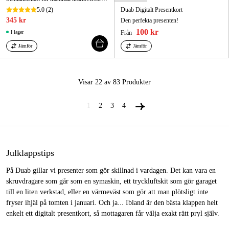
5.0
(2)
Duab Digitalt Presentkort
345 kr
Den perfekta presenten!
100 kr
I lager
Från
Jämför
Jämför
Visar 22 av 83
Produkter
1
2
3
4
Julklappstips
På Duab gillar vi presenter som gör skillnad i vardagen. Det kan vara en
skruvdragare som går som en symaskin, ett tryckluftskit som gör garaget
till en liten verkstad, eller en värmeväst som gör att man plötsligt inte
fryser ihjäl på tomten i januari. Och ja... Ibland är den bästa klappen helt
enkelt ett digitalt presentkort, så mottagaren får välja exakt rätt pryl själv.