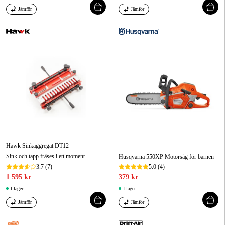
Jämför
Jämför
Hawk Sinkaggregat DT12
Sink och tapp fräses i ett moment.
Husqvarna 550XP Motorsåg för barnen
3.7
(7)
5.0
(4)
1 595 kr
379 kr
I lager
I lager
Jämför
Jämför