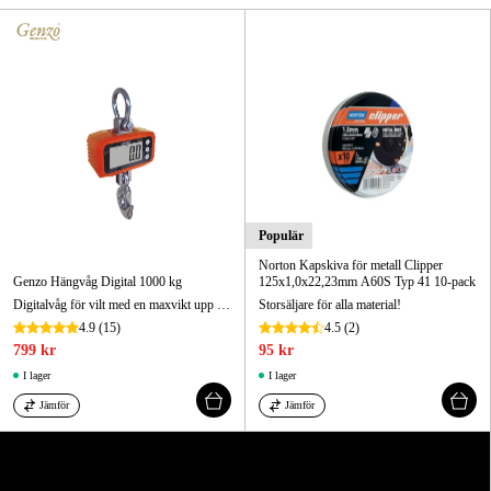
Skog & trädgård
Hem & fritid
Kampanjer
Varumärken
Populär
Artiklar & Guider
Norton Kapskiva för metall Clipper
Genzo Hängvåg Digital 1000 kg
125x1,0x22,23mm A60S Typ 41 10-pack
Våra varumärken
Digitalvåg för vilt med en maxvikt upp till 1000kg!
Storsäljare för alla material!
Kontakt & Öppettider
4.9
(15)
4.5
(2)
799 kr
95 kr
FAQ
I lager
I lager
Jämför
Jämför