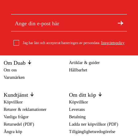
Jag har läst och accepterat hanteringen av persondata.
Integritetspolicy
Om Duab
Artiklar & guider
Om oss
Hållbarhet
Varumärken
Kundtjänst
Om ditt köp
Köpvillkor
Köpvillkor
Returer & reklamationer
Leverans
Vanliga frågor
Betalning
Retursedel (PDF)
Ladda ner köpvillkor (PDF)
Ångra köp
Tillgänglighetsredogörelse