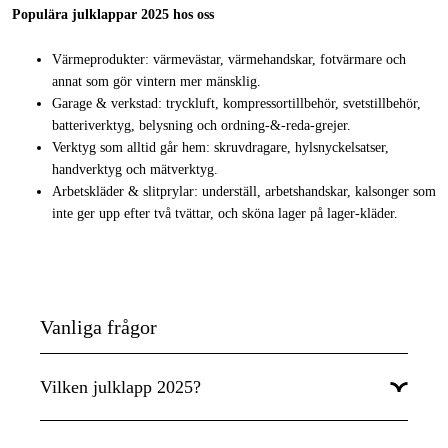
Populära julklappar 2025 hos oss
Värmeprodukter: värmevästar, värmehandskar, fotvärmare och
annat som gör vintern mer mänsklig.
Garage & verkstad: tryckluft, kompressortillbehör, svetstillbehör,
batteriverktyg, belysning och ordning-&-reda-grejer.
Verktyg som alltid går hem: skruvdragare, hylsnyckelsatser,
handverktyg och mätverktyg.
Arbetskläder & slitprylar: underställ, arbetshandskar, kalsonger som
inte ger upp efter två tvättar, och sköna lager på lager-kläder.
Vanliga frågor
Vilken julklapp 2025?
Julklappen du ska välja till din partner, familjemedlem, vän eller