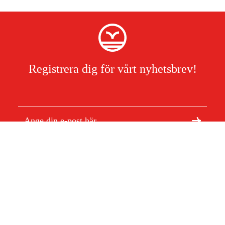
Registrera dig för vårt nyhetsbrev!
Jag har läst och accepterat hanteringen av persondata.
Integritetspolicy
Om Duab
Artiklar & guider
Om oss
Hållbarhet
Varumärken