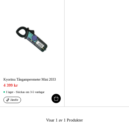
Skog & trädgård
Hem & fritid
Kampanjer
Varumärken
Artiklar & Guider
Våra varumärken
Kyoritsu Tångamperemeter Mini 2033
4 399 kr
Kontakt & Öppettider
I lager - Skickas om 3-5 vardagar
FAQ
Jämför
Visar 1 av 1
Produkter