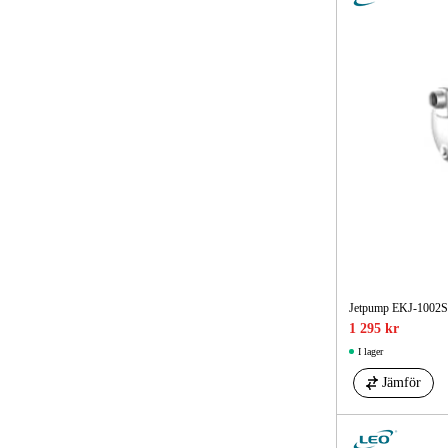
SEK
SEK
Jetpump EKJ-1002S
1 295 kr
I lager
Jämför