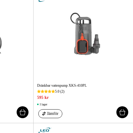
Dränkbar vattenpump XKS-410PL
5.0
(2)
595 kr
I lager
Jämför