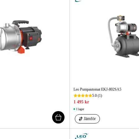
Leo Pumpautomat EKJ-802SA5
5.0
(1)
1 495 kr
I lager
Jämför