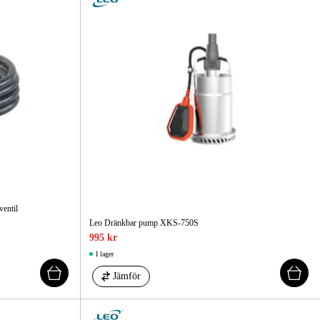
gård
Hem & Fritid
Kampanjer
entil
Leo Dränkbar pump XKS-750S
995 kr
I lager
Jämför