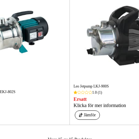
Leo Jetpump LKJ-900S
 EKJ-802S
1.0
(1)
Ersatt
Klicka för mer information
Jämför