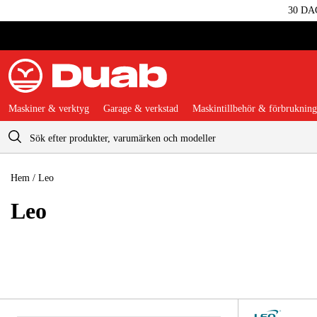
30 DA
Maskiner & verktyg
Garage & verkstad
Maskintillbehör & förbrukning
Varukorg
Hem
/
Leo
Leo