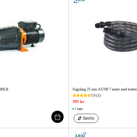
Skog & Träd
100LB
Sugslang 25 mm AS700 7 meter med bottenv
5.0
(1)
395 kr
I lager
Jämför