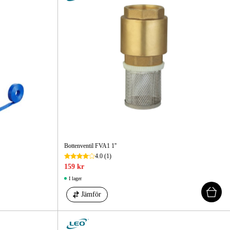
Bottenventil FVA1 1''
4.0
(1)
159 kr
I lager
Jämför