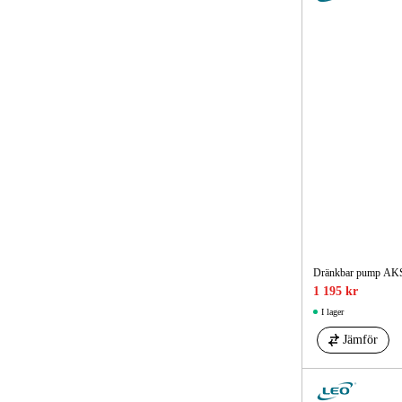
Dränkbar pump AK
1 195 kr
I lager
Jämför