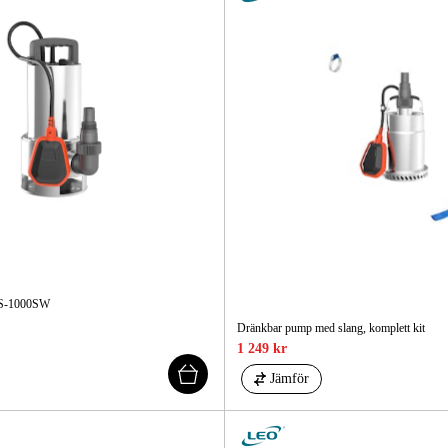
S-1000SW
Dränkbar pump med slang, komplett kit
1 249 kr
Jämför