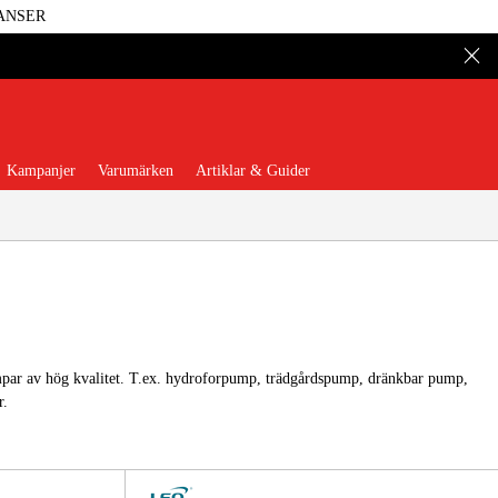
ANSER
Kampanjer
Varumärken
Artiklar & Guider
 Verktyg
Garage & Verkstad
umpar av hög kvalitet. T.ex. hydroforpump, trädgårdspump, dränkbar pump,
r.
illbehör & Förbrukning
äder & Skydd
El & Bygg