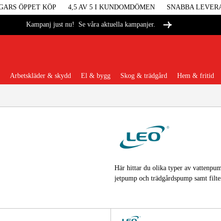
GARS ÖPPET KÖP
4,5 AV 5 I KUNDOMDÖMEN
SNABBA LEVER
Se våra aktuella kampanjer.
Kampanj just nu!
Arbetskläder & skydd
El & bygg
Skog & trädgård
Hem & fritid
Populära kategorier
Maskiner &
Här hittar du olika typer av vattenp
jetpump och trädgårdspump samt filte
Maskint
Arbetskl