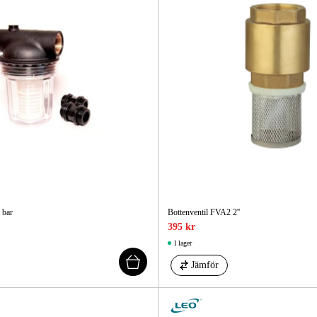
5 bar
Bottenventil FVA2 2''
395 kr
I lager
Jämför