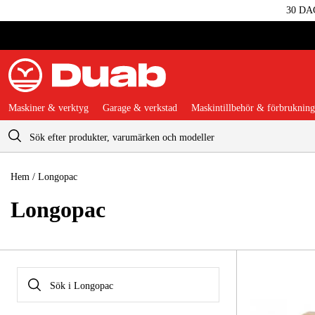
30 DA
Maskiner & verktyg
Garage & verkstad
Maskintillbehör & förbrukning
Varukorg
Hem
/
Longopac
Longopac