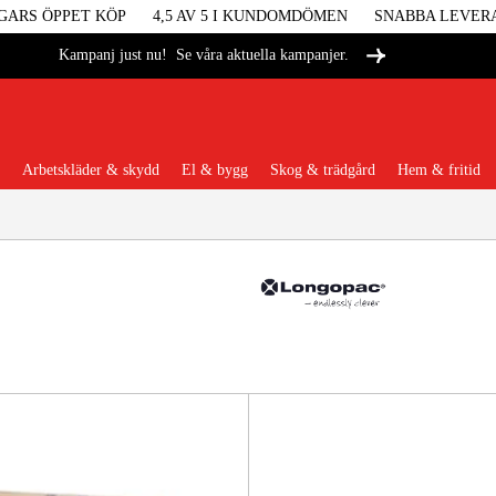
GARS ÖPPET KÖP
4,5 AV 5 I KUNDOMDÖMEN
SNABBA LEVER
Se våra aktuella kampanjer.
Kampanj just nu!
Arbetskläder & skydd
El & bygg
Skog & trädgård
Hem & fritid
Populära kategorier
Maskiner &
Maskint
Arbetskl