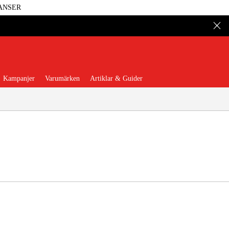
ANSER
Kampanjer
Varumärken
Artiklar & Guider
 Verktyg
Garage & Verkstad
illbehör & Förbrukning
äder & Skydd
El & Bygg