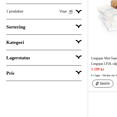
1
produkter
Visar:
48
Visa 24 produkter per sida
Sortering
Visa 48 produkter per sida
Visa 96 produkter per sida
Kategori
Popularitet
Lagerstatus
Garage & verkstad
Longopac Mini Supe
Longopac LP28, sälje
1 199 kr
Pris
Skickas om mer än 5 vardagar
I lager - Skickas om 5
Jämför
SEK
SEK