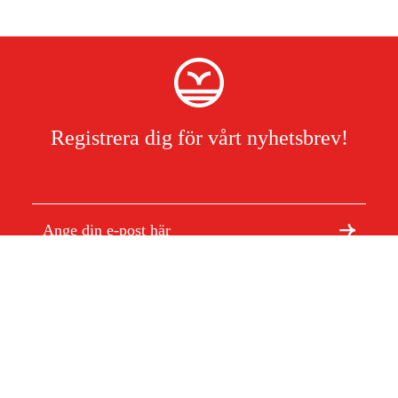
Registrera dig för vårt nyhetsbrev!
Jag har läst och accepterat hanteringen av persondata.
Integritetspolicy
Om Duab
Artiklar & guider
Om oss
Hållbarhet
Varumärken