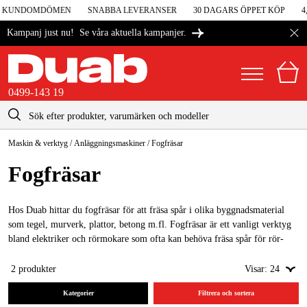
 I KUNDOMDÖMEN
SNABBA LEVERANSER
30 DAGARS ÖPPET KÖP
4,
Se våra aktuella kampanjer.
Kampanj just nu!
0499-143 19
kontakt@duab.se
0499-143 19
Maskin & verktyg
/
Anläggningsmaskiner
/
Fogfräsar
|
Privat
Företag
Sverige
Fogfräsar
Danmark
Maskiner & verktyg
Suomi
Hos Duab hittar du fogfräsar för att fräsa spår i olika byggnadsmaterial
Garage & verkstad
som tegel, murverk, plattor, betong m.fl. Fogfräsar är ett vanligt verktyg
Norge
bland elektriker och rörmokare som ofta kan behöva fräsa spår för rör-
Maskintillbehör & förbrukning
eller ledningsinstallationer i golv, väggar eller tak.
Deutschland
2
produkter
Visar:
24
Arbetskläder & skydd
Kategorier
Filtrera och sortera
El & bygg