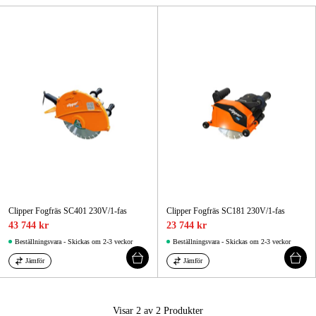
Skog & trädgård
Hem & fritid
Kampanjer
Varumärken
Artiklar & Guider
Våra varumärken
Clipper Fogfräs SC401 230V/1-fas
Clipper Fogfräs SC181 230V/1-fas
Kontakt & Öppettider
43 744 kr
23 744 kr
Beställningsvara - Skickas om 2-3 veckor
Beställningsvara - Skickas om 2-3 veckor
FAQ
Jämför
Jämför
Visar 2 av 2
Produkter