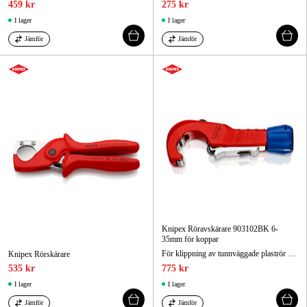
459 kr
275 kr
I lager
I lager
Jämför
Jämför
Knipex Röravskärare 903102BK 6-
35mm för koppar
För klippning av tunnväggade plaströr (till exempel plastpansarrör) och slangar, även textilförstärkta, av plast och gummi upp till 25 mm ytterdiameter
Knipex Rörskärare
535 kr
775 kr
I lager
I lager
Jämför
Jämför