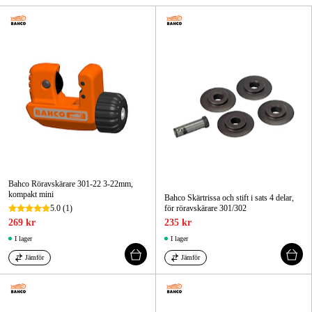
Skog & trädgård
Hem & fritid
Kampanjer
Varumärken
Artiklar & Guider
Bahco Röravskärare 301-22 3-22mm,
Våra varumärken
kompakt mini
Bahco Skärtrissa och stift i sats 4 delar,
5.0
(1)
för röravskärare 301/302
Kontakt & Öppettider
269 kr
235 kr
I lager
I lager
FAQ
Jämför
Jämför