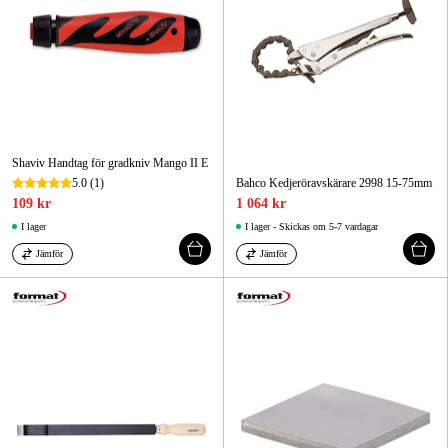
Shaviv Handtag för gradkniv Mango II E
5.0
(1)
Bahco Kedjeröravskärare 2998 15-75mm
109 kr
1 064 kr
I lager
I lager - Skickas om 5-7 vardagar
Jämför
Jämför