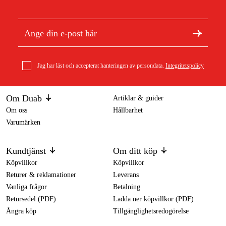
Jag har läst och accepterat hanteringen av persondata.
Integritetspolicy
Om Duab
Artiklar & guider
Om oss
Hållbarhet
Varumärken
Kundtjänst
Om ditt köp
Köpvillkor
Köpvillkor
Returer & reklamationer
Leverans
Vanliga frågor
Betalning
Retursedel (PDF)
Ladda ner köpvillkor (PDF)
Ångra köp
Tillgänglighetsredogörelse