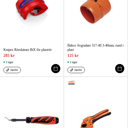
Bahco Avgradare 317-40 3-40mm, rund i
Knipex Rörskärare BiX för plaströr
plast
285 kr
125 kr
I lager
I lager
Jämför
Jämför