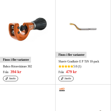
Finns i fler varianter
Finns i fler varianter
Shaviv Gradkniv E P TiN 10-pack
Bahco Röravskärare 302
5.0
(1)
394 kr
479 kr
Från
Från
Jämför
Jämför