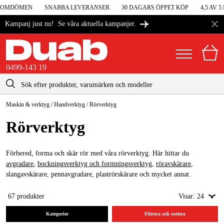
OMDÖMEN
SNABBA LEVERANSER
30 DAGARS ÖPPET KÖP
4,5 AV 5 
Se våra aktuella kampanjer.
Kampanj just nu!
0499-143 19
kontakt@duab.se
0499-143 19
Maskin & verktyg
/
Handverktyg
/
Rörverktyg
|
Privat
Företag
Sverige
Rörverktyg
Danmark
Maskiner & verktyg
Suomi
Förbered, forma och skär rör med våra rörverktyg. Här hittar du
Garage & verkstad
avgradare
,
bockningsverktyg och formningsverktyg
,
röravskärare
,
Norge
slangavskärare, pennavgradare, plaströrskärare och mycket annat.
Maskintillbehör & förbrukning
Deutschland
67
produkter
Visar:
24
Arbetskläder & skydd
Kategorier
Filtrera och sortera
El & bygg