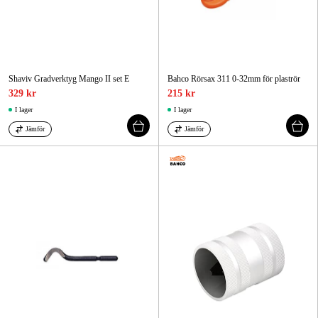
Shaviv Gradverktyg Mango II set E
Bahco Rörsax 311 0-32mm för plaströr
329 kr
215 kr
I lager
I lager
Jämför
Jämför