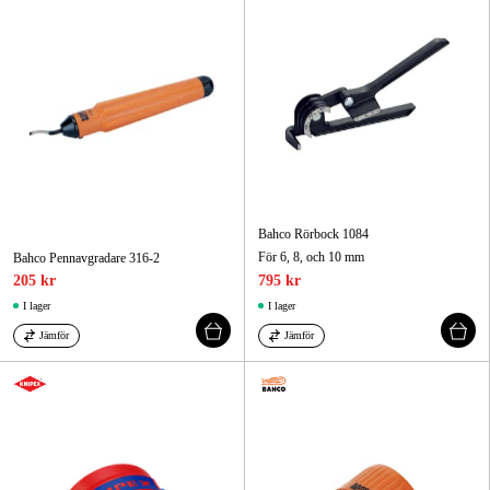
Bahco Rörbock 1084
För 6, 8, och 10 mm
Bahco Pennavgradare 316-2
205 kr
795 kr
I lager
I lager
Jämför
Jämför