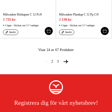
Milwaukee Rörkapare C 12 Pc/0
Milwaukee Plastkap C 12 Pp C/0
1 735 kr
2 130 kr
I lager - Skickas om 5-7 vardagar
I lager - Skickas om 5-7 vardagar
Jämför
Jämför
Visar 24 av 67
Produkter
1
2
3
Registrera dig för vårt nyhetsbrev!