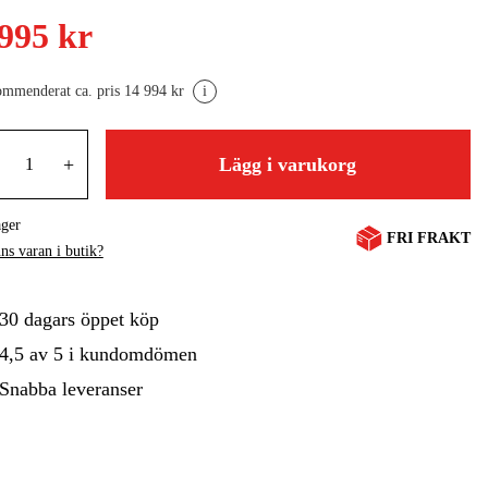
 995 kr
gård
Hem & Fritid
Kampanjer
mmenderat ca. pris 14 994 kr
i
+
Lägg i varukorg
ager
FRI FRAKT
ns varan i butik?
30 dagars öppet köp
4,5 av 5 i kundomdömen
Snabba leveranser