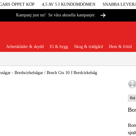
GARS ÖPPET KÖP
4,5 AV 5 I KUNDOMDÖMEN
SNABBA LEVER
Se våra aktuella kampanjer.
Kampanj just nu!
Arbetskläder & skydd
El & bygg
Skog & trädgård
Hem & fritid
Populära kategorier
ssågar - Bordscirkelsågar
/
Bosch Gts 10 J Bordcirkelsåg
Fri
Maskiner &
Bos
Maskint
Bord
Arbetskl
spal