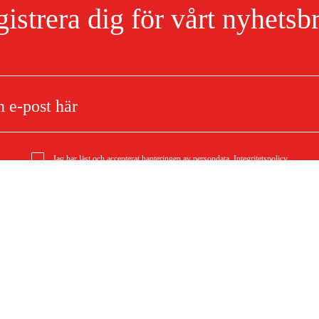
istrera dig för vårt nyhetsb
103 dB(A)
116 dB(A)
3 dB
Jag har läst och accepterat hanteringen av persondata.
Integritetspolicy
rdcirkelsåg
Om ditt köp
Köpvillkor
mationer
Leverans
Betalning
F)
Ladda ner köpvillkor (PDF)