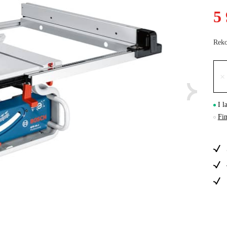
5
Skog & Träd
Reko
×
I l
Fin