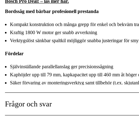
Bosch Pro Deal! – läs mer här.
Varvtal
:
Bordssåg med bärbar profesionell prestanda
Mått arbetsbord
:
Kompakt konstruktion och många grepp för enkel och bekväm tra
Kraftig 1800 W motor ger snabb avverkning
Kaphöjd vid 90°
:
Verktygslöst sänkbar spaltkil möjliggör snabba justeringar för sm
Max klingdiameter
:
Fördelar
Vikt
:
Självinställande parallellanslag ger precisionssågning
Global Garanti
:
Kaphöjder upp till 79 mm, kapkapacitet upp till 460 mm åt höger
Säker förvaring av monteringsverktyg samt tillbehör (t.ex. skjutan
Användningstyp
:
Anslutning för dammutsug på klingskyddet och maskinens baksid
Användningsområde
:
Frågor och svar
Höjdpunkter
Visa mer
Bosch Heavy Duty Bosch Heavy Duty - effekt, prestanda och slitst
Enkelt byte av skiva/verktyg tack vare spindellås
Två lager isolerande material runt rörliga delar eller förstärkt isol