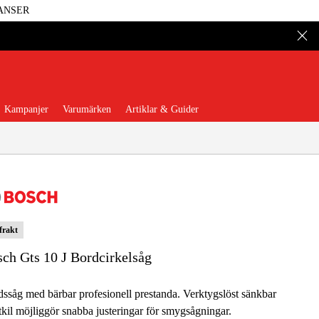
ANSER
Kampanjer
Varumärken
Artiklar & Guider
 frakt
 Verktyg
Garage & Verkstad
ch Gts 10 J Bordcirkelsåg
illbehör & Förbrukning
ssåg med bärbar profesionell prestanda. Verktygslöst sänkbar
äder & Skydd
El & Bygg
tkil möjliggör snabba justeringar för smygsågningar.