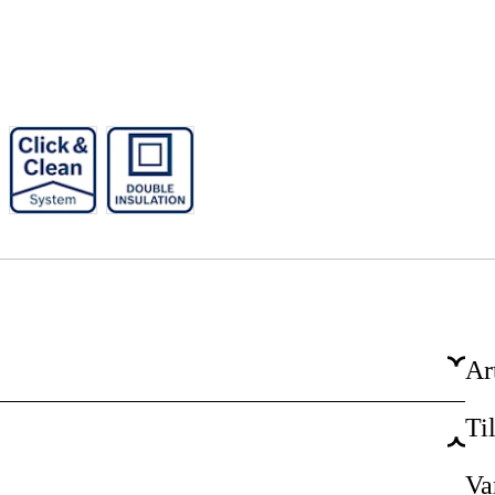
Ar
Ti
El 230V
1800W
Va