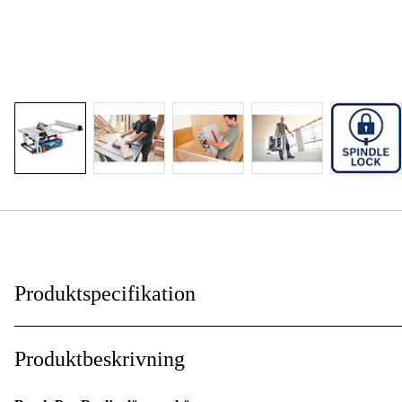
Produktspecifikation
Drivkälla
:
Produktbeskrivning
Kraftkälla
: