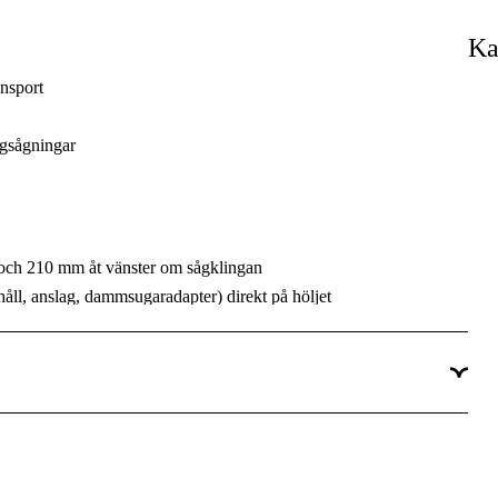
3650 rpm
Ka
325 mm
nsport
79 mm
ygsågningar
254 mm
27 kg
 och 210 mm åt vänster om sågklingan
Ja
håll, anslag, dammsugaradapter) direkt på höljet
Bygg & fastighet
a
Underhåll & service, Installation
arkhet på nytt sätt!
ering. Kräver ingen anslutning till jordning