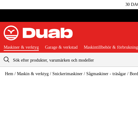
30 DA
Maskiner & verktyg
Garage & verkstad
Maskintillbehör & förbrukning
Varukorg
Hem
/
Maskin & verktyg
/
Snickerimaskiner
/
Sågmaskiner - träsågar
/
Bord